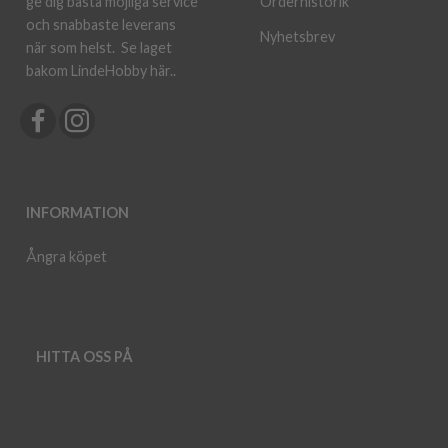
ge dig bästa möjliga service
Orderhistorik
och snabbaste leverans
Nyhetsbrev
när som helst.
Se laget
bakom LindeHobby här.
.
INFORMATION
Ångra köpet
HITTA OSS PÅ