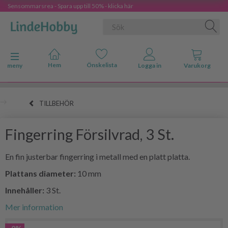
Sensommarsrea - Spara upp till 50% - klicka här
Ändra navigering
meny
TILLBEHÖR
Fingerring Försilvrad, 3 St.
En fin justerbar fingerring i metall med en platt platta.
Plattans diameter:
10 mm
Innehåller:
3 St.
Mer information