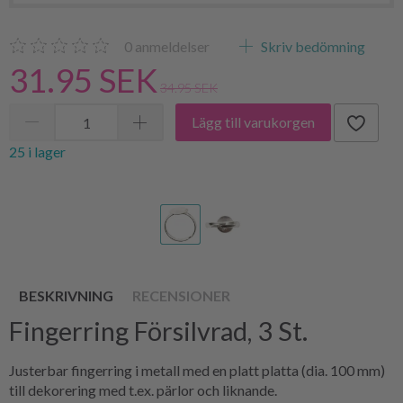
0
anmeldelser
Skriv bedömning
31.95 SEK
34.95 SEK
Lägg till varukorgen
25 i lager
BESKRIVNING
RECENSIONER
Fingerring Försilvrad, 3 St.
Justerbar fingerring i metall med en platt platta (dia. 100 mm)
till dekorering med t.ex. pärlor och liknande.