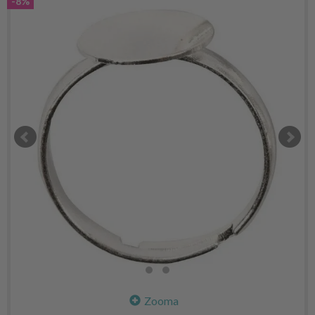
-8%
Zooma