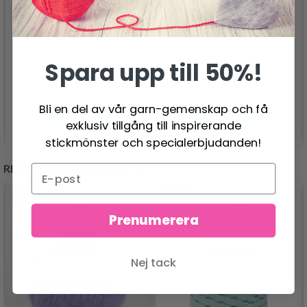
DROPS BIG MERINO
DROPS MELODY
37.95 SEK
49.95 SEK
Spara upp till 50%!
Bli en del av vår garn-gemenskap och få
Se produkt
Se produkt
exklusiv tillgång till inspirerande
stickmönster och specialerbjudanden!
REKOMMENDERAS FÖR DIG
- 13%
- 50%
Prenumerera
Nej tack