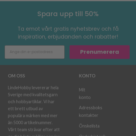
Spara upp till 50%
Ta emot vårt gratis nyhetsbrev och få
inspiration, erbjudanden och rabatter!
Prenumerera
OM OSS
KONTO
LindeHobby levererar hela
Mit
Sverige med kvalitetsgarn
konto
och hobbyartiklar. Vi har
Adressboks
ett brett utbud av
kontakter
populära märken med mer
än 5000 artikelnummer.
Önskelista
Vårt team strävar efter att