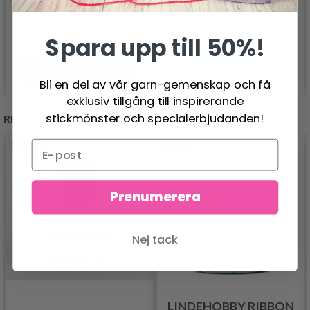
21.50 SEK
26.95 SEK
Pris från
Spara upp till 50%!
Lägg till varukorgen
Se produkt
Bli en del av vår garn-gemenskap och få
exklusiv tillgång till inspirerande
stickmönster och specialerbjudanden!
REKOMMENDERAS FÖR DIG
- 13%
- 50%
Prenumerera
Nej tack
LINDEHOBBY RIBBON