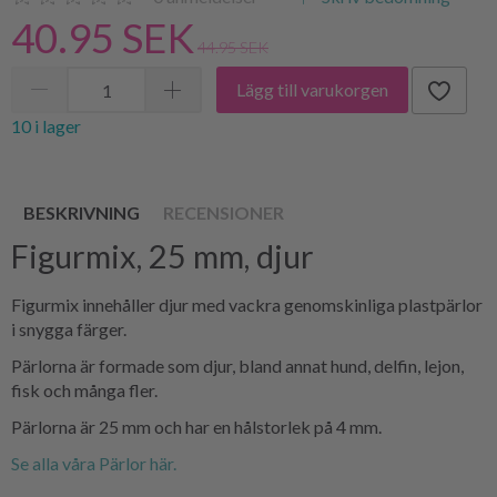
40.95 SEK
44.95 SEK
Lägg till varukorgen
10 i lager
BESKRIVNING
RECENSIONER
Figurmix, 25 mm, djur
Figurmix innehåller djur med vackra genomskinliga plastpärlor
i snygga färger.
Pärlorna är formade som djur, bland annat hund, delfin, lejon,
fisk och många fler.
Pärlorna är 25 mm och har en hålstorlek på 4 mm.
Se alla våra Pärlor här.