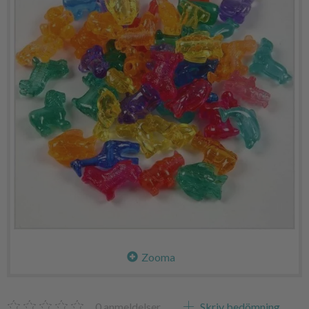
Zooma
0
anmeldelser
Skriv bedömning