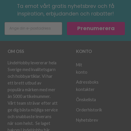
Ta emot vårt gratis nyhetsbrev och få
inspiration, erbjudanden och rabatter!
Prenumerera
OM OSS
KONTO
LindeHobby levererar hela
Mit
Sverige med kvalitetsgarn
konto
och hobbyartiklar. Vi har
Adressboks
ett brett utbud av
kontakter
populära märken med mer
än 5000 artikelnummer.
Önskelista
Vårt team strävar efter att
ge dig bästa möjliga service
Orderhistorik
och snabbaste leverans
Nyhetsbrev
när som helst.
Se laget
bakom LindeHobby här.
.