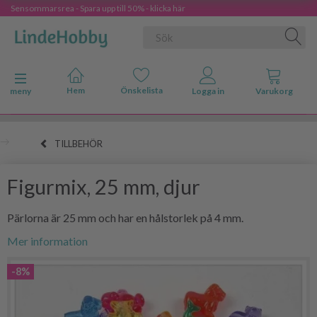
Sensommarsrea - Spara upp till 50% - klicka här
Ändra navigering
meny
TILLBEHÖR
Figurmix, 25 mm, djur
Pärlorna är 25 mm och har en hålstorlek på 4 mm.
Mer information
-8%