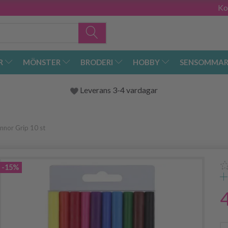
Ko
R
MÖNSTER
BRODERI
HOBBY
SENSOMMAR
Leverans 3-4 vardagar
nnor Grip 10 st
-15%