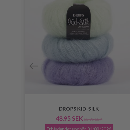
DROPS KID-SILK
48.95 SEK
55.95 SEK
Erbjudandet upphör
31/08/2026