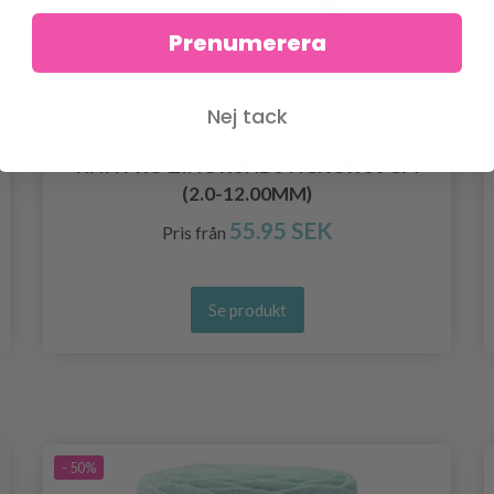
Prenumerera
Nej tack
KNITPRO ZING RUNDSTICKOR 80 CM
(2.0-12.00MM)
55.95 SEK
Pris från
Se produkt
- 50%