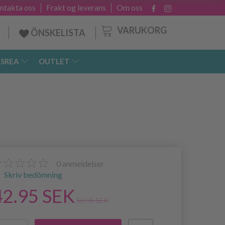
ntakta oss
Frakt og leverans
Om oss
VARUKORG
ÖNSKELISTA
SREA
OUTLET
0
anmeldelser
Skriv bedömning
42.95 SEK
50.95 SEK