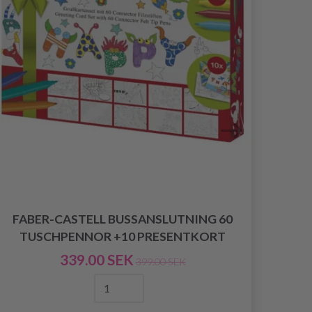
FABER-CASTELL BUSSANSLUTNING 60
FAB
TUSCHPENNOR +10 PRESENTKORT
339.00 SEK
399.00 SEK