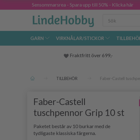
Sensommarsrea - Spara upp till 50% - Klicka här
GARN
VIRKNÅLAR/STICKOR
TILLBEHÖ
Fraktfritt över 699,-
TILLBEHÖR
Faber-Castell tuschpe
Faber-Castell
tuschpennor Grip 10 st
Paketet består av 10 burkar med de
tydligaste klassiska färgerna.