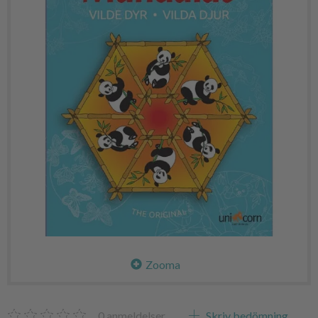
Zooma
0
anmeldelser
Skriv bedömning