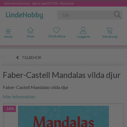
Sensommarsrea - Spara upp till 50% - klicka här
Ändra navigering
meny
TILLBEHÖR
Faber-Castell Mandalas vilda djur
Faber-Castell Mandalas vilda djur
Mer information
-14%