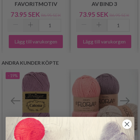
FAVORITMOTIV
AV BIND 3
73.95 SEK
73.95 SEK
86.95 SEK
86.95 SEK
Lägg till varukorgen
Lägg till varukorgen
ANDRA KUNDER KÖPTE
- 19%