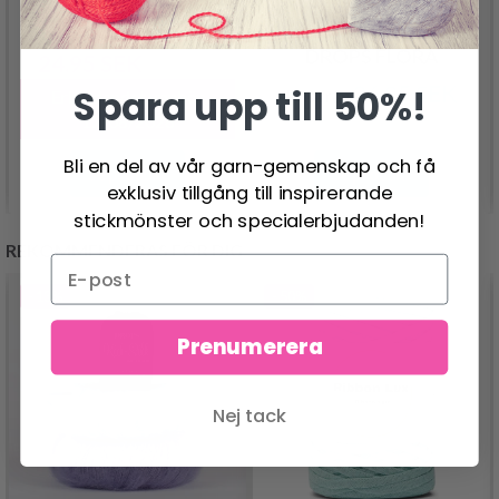
SCHEEPJES CATONA
DROPS FLORA
24.95 SEK
30.95 SEK
26.95 SEK
Spara upp till 50%!
Pris från
Erbjudandet upphör
12/08/2026
Bli en del av vår garn-gemenskap och få
Se produkt
Se produkt
exklusiv tillgång till inspirerande
stickmönster och specialerbjudanden!
REKOMMENDERAS FÖR DIG
- 13%
- 50%
Prenumerera
Nej tack