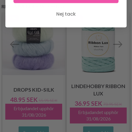
REKOMMENDERAS FÖR DIG
Nej tack
- 13%
- 50%
LINDEHOBBY RIBBON
DROPS KID-SILK
LUX
48.95 SEK
55.95 SEK
36.95 SEK
73.95 SEK
Erbjudandet upphör
Erbjudandet upphör
31/08/2026
31/08/2026