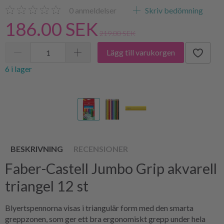
0
anmeldelser
Skriv bedömning
186.00 SEK
219.00 SEK
Lägg till varukorgen
6 i lager
BESKRIVNING
RECENSIONER
Faber-Castell Jumbo Grip akvarell
triangel 12 st
Blyertspennorna visas i triangulär form med den smarta
greppzonen, som ger ett bra ergonomiskt grepp under hela