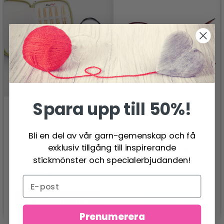
Spara upp till 50%!
KNITPRO BAMBOO
KNITPRO SYMFONIE
UTBYTBARA
Bli en del av vår garn-gemenskap och få
RUNDSTICKOR 40 CM
RUNDSTICKOR SET
exklusiv tillgång till inspirerande
(2.00-8.00 MM)
NYBÖRJARE
699.00 SEK
stickmönster och specialerbjudanden!
94.95 SEK
Pris från
Lägg till varukorgen
Se produkt
Prenumerera