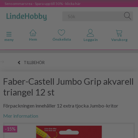
Sensommarsrea - Spara upp till 50% - klicka här
Ändra navigering
meny
TILLBEHÖR
Faber-Castell Jumbo Grip akvarell
triangel 12 st
Förpackningen innehåller 12 extra tjocka Jumbo-kritor
Mer information
-15%