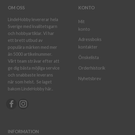
OM OSS
KONTO
LindeHobby levererar hela
Mit
Sverige med kvalitetsgarn
konto
och hobbyartiklar. Vi har
Adressboks
ett brett utbud av
kontakter
populära märken med mer
än 5000 artikelnummer.
Önskelista
Vårt team strävar efter att
ge dig bästa möjliga service
Orderhistorik
och snabbaste leverans
Nyhetsbrev
när som helst.
Se laget
bakom LindeHobby här.
.
INFORMATION