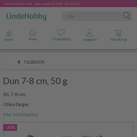
Sensommarsrea - Spara upp till 50% - klicka här
Ändra navigering
meny
TILLBEHÖR
Dun 7-8 cm, 50 g
Stl. 7-8 cm.
Olika färger.
Mer information
-20%