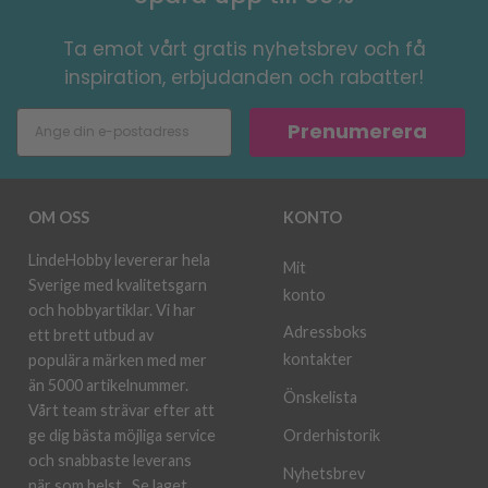
Ta emot vårt gratis nyhetsbrev och få
inspiration, erbjudanden och rabatter!
Prenumerera
OM OSS
KONTO
LindeHobby levererar hela
Mit
Sverige med kvalitetsgarn
konto
och hobbyartiklar. Vi har
Adressboks
ett brett utbud av
kontakter
populära märken med mer
än 5000 artikelnummer.
Önskelista
Vårt team strävar efter att
ge dig bästa möjliga service
Orderhistorik
och snabbaste leverans
Nyhetsbrev
när som helst.
Se laget