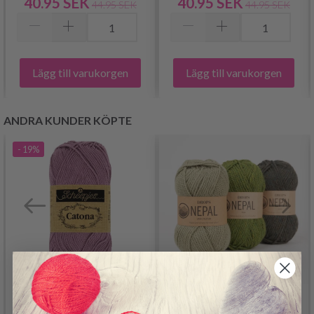
40.95 SEK
40.95 SEK
44.95 SEK
44.95 SEK
Lägg till varukorgen
Lägg till varukorgen
ANDRA KUNDER KÖPTE
- 19%
SCHEEPJES CATONA