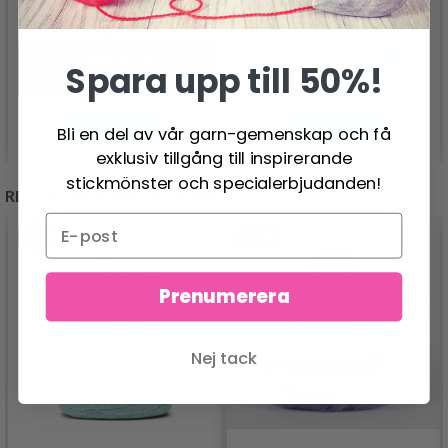
DROPS NEPAL
24.95 SEK
30.95 SEK
26.95 SEK
Pris från
Erbjudandet upphör
Spara upp till 50%!
12/08/2026
Se produkt
Se produkt
Bli en del av vår garn-gemenskap och få
exklusiv tillgång till inspirerande
stickmönster och specialerbjudanden!
REKOMMENDERAS FÖR DIG
- 50%
- 13%
Prenumerera
Nej tack