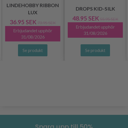
LINDEHOBBY RIBBON
DROPS KID-SILK
LUX
48.95 SEK
55.95 SEK
36.95 SEK
73.95 SEK
Erbjudandet upphör
Erbjudandet upphör
31/08/2026
31/08/2026
Se produkt
Se produkt
Spara upp till 50%