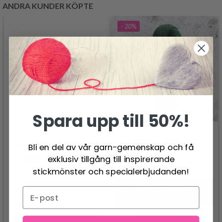
ANDRA KUNDER KÖPTE
- 20%
Spara upp till 50%!
JÄRBO SVENSK ULL 2
TENNKNAPP 21 MM
Bli en del av vår garn-gemenskap och få
TR
MED ÖGA, BLAD
exklusiv tillgång till inspirerande
80.95 SEK
stickmönster och specialerbjudanden!
19.95 SEK
101.00 SEK
Erbjudandet upphör
31/08/2026