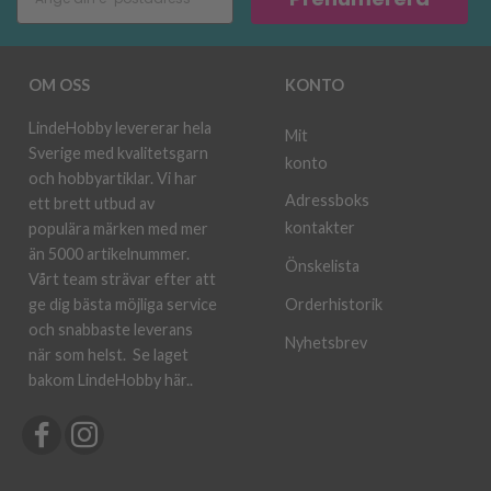
OM OSS
KONTO
LindeHobby levererar hela
Mit
Sverige med kvalitetsgarn
konto
och hobbyartiklar. Vi har
Adressboks
ett brett utbud av
kontakter
populära märken med mer
än 5000 artikelnummer.
Önskelista
Vårt team strävar efter att
ge dig bästa möjliga service
Orderhistorik
och snabbaste leverans
Nyhetsbrev
när som helst.
Se laget
bakom LindeHobby här.
.