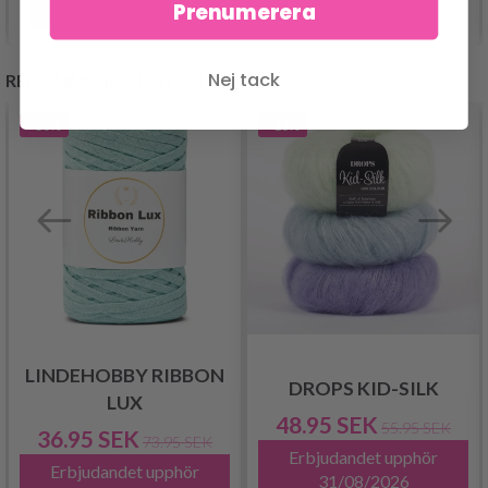
Lägg till varukorgen
Se produkt
Prenumerera
Nej tack
REKOMMENDERAS FÖR DIG
- 50%
- 13%
LINDEHOBBY RIBBON
DROPS KID-SILK
LUX
48.95 SEK
55.95 SEK
36.95 SEK
73.95 SEK
Erbjudandet upphör
Erbjudandet upphör
31/08/2026