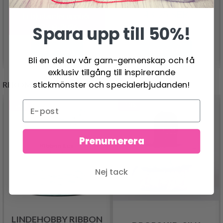
24.95 SEK
30.95 SEK
43.95 SEK
Erbjudandet upphör
12/08/2026
Spara upp till 50%!
Se produkt
Se produkt
Bli en del av vår garn-gemenskap och få
exklusiv tillgång till inspirerande
stickmönster och specialerbjudanden!
REKOMMENDERAS FÖR DIG
- 50%
- 13%
Prenumerera
Nej tack
LINDEHOBBY RIBBON