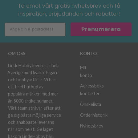
Ta emot vårt gratis nyhetsbrev och få
inspiration, erbjudanden och rabatter!
Prenumerera
OM OSS
KONTO
LindeHobby levererar hela
Mit
Sverige med kvalitetsgarn
konto
och hobbyartiklar. Vi har
Adressboks
ett brett utbud av
kontakter
populära märken med mer
än 5000 artikelnummer.
Önskelista
Vårt team strävar efter att
ge dig bästa möjliga service
Orderhistorik
och snabbaste leverans
Nyhetsbrev
när som helst.
Se laget
bakom LindeHobby här.
.