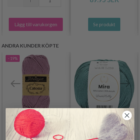
Lägg till varukorgen
Se produkt
ANDRA KUNDER KÖPTE
- 19%
SCHEEPJES CATONA
LINDEHOBBY MIRA