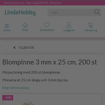
Sensommarsrea - Spara upp till 50% - klicka här
Ändra navigering
meny
TILLBEHÖR
Blompinne 3 mm x 25 cm, 200 st
Förpackning med 200 st blompinnar.
Pinnarna är 25 cm långa och 3 mm tjocka.
Mer information
-20%