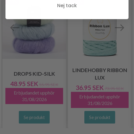
- 13%
- 50%
Nej tack
LINDEHOBBY RIBBON
DROPS KID-SILK
LUX
48.95 SEK
55.95 SEK
36.95 SEK
73.95 SEK
Erbjudandet upphör
Erbjudandet upphör
31/08/2026
31/08/2026
Se produkt
Se produkt