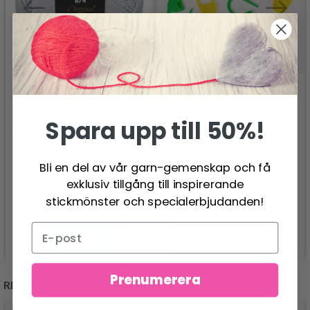
DROPS
Spara upp till 50%!
MASKMARKÖRER (30
MAYFLOWER COTTON
ST)
8/4
23.95 SEK
Bli en del av vår garn-gemenskap och få
23.95 SEK
exklusiv tillgång till inspirerande
stickmönster och specialerbjudanden!
Lägg till varukorgen
Se produkt
Prenumerera
REKOMMENDERAS FÖR DIG