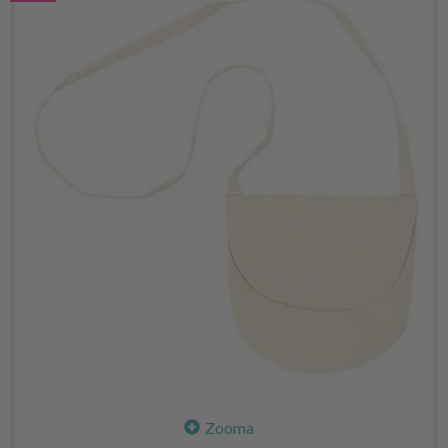
Zooma