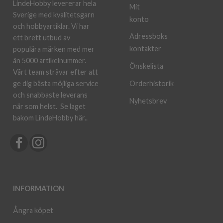
LindeHobby levererar hela
Mit
Sverige med kvalitetsgarn
konto
och hobbyartiklar. Vi har
Adressboks
ett brett utbud av
kontakter
populära märken med mer
än 5000 artikelnummer.
Önskelista
Vårt team strävar efter att
ge dig bästa möjliga service
Orderhistorik
och snabbaste leverans
Nyhetsbrev
när som helst.
Se laget
bakom LindeHobby här.
.
INFORMATION
Ångra köpet