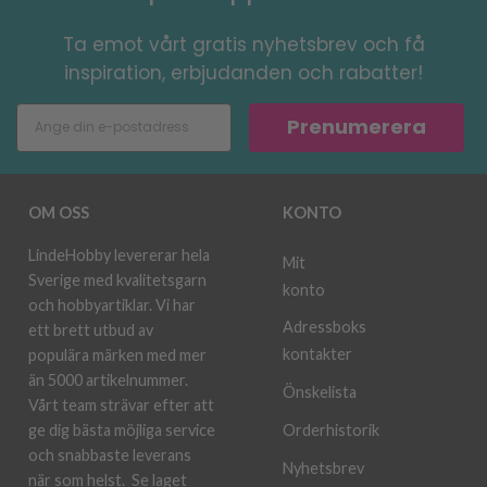
Ta emot vårt gratis nyhetsbrev och få
inspiration, erbjudanden och rabatter!
Prenumerera
OM OSS
KONTO
LindeHobby levererar hela
Mit
Sverige med kvalitetsgarn
konto
och hobbyartiklar. Vi har
Adressboks
ett brett utbud av
kontakter
populära märken med mer
än 5000 artikelnummer.
Önskelista
Vårt team strävar efter att
ge dig bästa möjliga service
Orderhistorik
och snabbaste leverans
Nyhetsbrev
när som helst.
Se laget