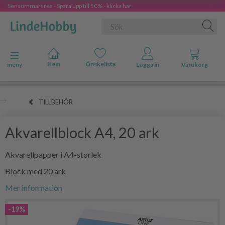
Sensommarsrea - Spara upp till 50% - klicka här
Ändra navigering
meny
TILLBEHÖR
Akvarellblock A4, 20 ark
Akvarellpapper i A4-storlek
Block med 20 ark
Mer information
-19%