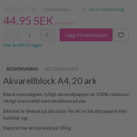
0
anmeldelser
Skriv bedömning
44.95 SEK
55.95 SEK
Lägg till varukorgen
Fler än 40 st i lager
BESKRIVNING
RECENSIONER
Akvarellblock A4, 20 ark
Block med elegant, fylligt akvarellpapper av 100% cellulosa i
riktigt bra kvalité med strukturerad yta.
Blocket är limmat på alla sidor för att se till att pappret inte
bubblar sig.
Pappret har en tjocklek på 180 g.