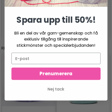
ÍSTEX LÉTTLOPI
SPÉCIAL 25
BRODERIGARN,
53.95 SEK
Spara upp till 50%!
ENFÄRGAD, NEUTRALA
21.95 SEK
NYANSER
Se produkt
Se produkt
Bli en del av vår garn-gemenskap och få
exklusiv tillgång till inspirerande
stickmönster och specialerbjudanden!
REKOMMENDERAS FÖR DIG
- 13%
- 50%
Prenumerera
Nej tack