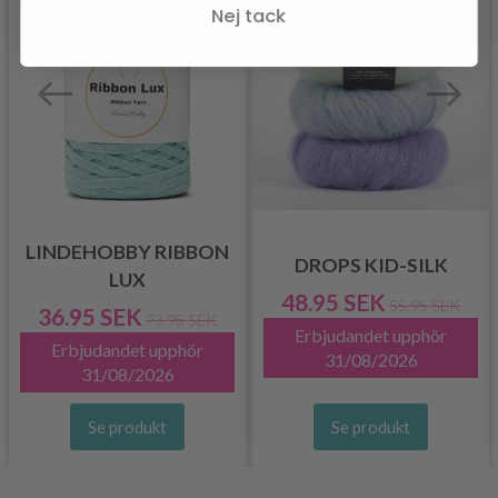
Nej tack
LINDEHOBBY RIBBON
DROPS KID-SILK
LUX
48.95 SEK
55.95 SEK
36.95 SEK
73.95 SEK
Erbjudandet upphör
Erbjudandet upphör
31/08/2026
31/08/2026
Se produkt
Se produkt