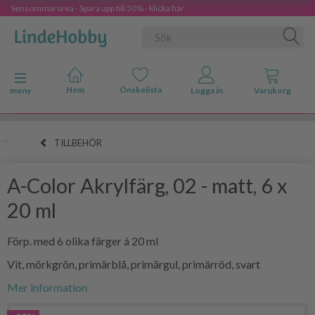
Sensommarsrea - Spara upp till 50% - klicka här
Ändra navigering
meny
TILLBEHÖR
A-Color Akrylfärg, 02 - matt, 6 x
20 ml
Förp. med 6 olika färger á 20 ml
Vit, mörkgrön, primärblå, primärgul, primärröd, svart
Mer information