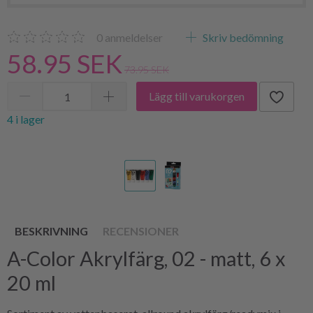
0
anmeldelser
Skriv bedömning
58.95 SEK
73.95 SEK
Lägg till varukorgen
4 i lager
BESKRIVNING
RECENSIONER
A-Color Akrylfärg, 02 - matt, 6 x
20 ml