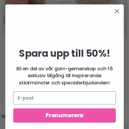
Spara upp till 50%!
DROPS ALPACA
DROPS FLORA
BOUCLÉ
Bli en del av vår garn-gemenskap och få
26.95 SEK
Pris från
40.95 SEK
exklusiv tillgång till inspirerande
stickmönster och specialerbjudanden!
Se produkt
Se produkt
Prenumerera
REKOMMENDERAS FÖR DIG
- 50%
- 13%