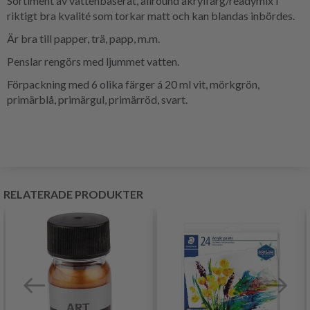
Sortiment av vattenbaserat, allround akrylfärg/readymix i
riktigt bra kvalité som torkar matt och kan blandas inbördes.
Är bra till papper, trä, papp, m.m.
Penslar rengörs med ljummet vatten.
Förpackning med 6 olika färger á 20 ml vit, mörkgrön,
primärblå, primärgul, primärröd, svart.
RELATERADE PRODUKTER