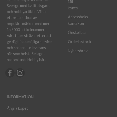
Mit
Sverige med kvalitetsgarn
konto
och hobbyartiklar. Vi har
Adressboks
ett brett utbud av
kontakter
populära märken med mer
än 5000 artikelnummer.
Önskelista
Vårt team strävar efter att
ge dig bästa möjliga service
Orderhistorik
och snabbaste leverans
Nyhetsbrev
när som helst.
Se laget
bakom LindeHobby här.
.
INFORMATION
Ångra köpet