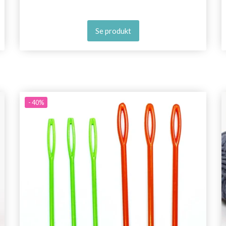
Se produkt
- 40%
Spara upp till 50%!
Bli en del av vår garn-gemenskap och få
exklusiv tillgång till inspirerande
stickmönster och specialerbjudanden!