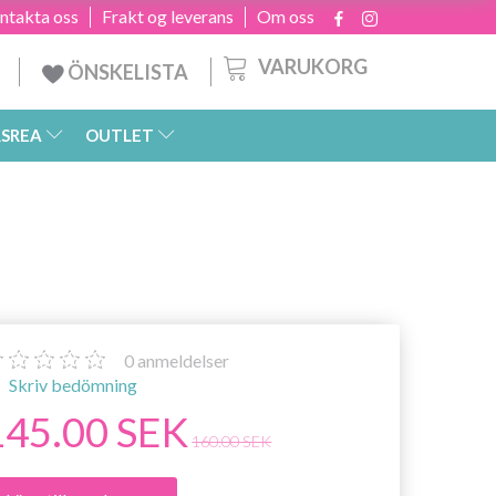
ntakta oss
Frakt og leverans
Om oss
VARUKORG
ÖNSKELISTA
SREA
OUTLET
0
anmeldelser
Skriv bedömning
145.00 SEK
160.00 SEK