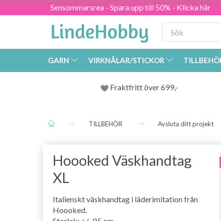
Sensommarsrea - Spara upp till 50% - Klicka här
GARN
VIRKNÅLAR/STICKOR
TILLBEHÖ
Fraktfritt över 699,-
TILLBEHÖR
Avsluta ditt projekt
Hoooked Väskhandtag
XL
Italienskt väskhandtag i läderimitation från
Hoooked.
Storlek: +/- 85 cm