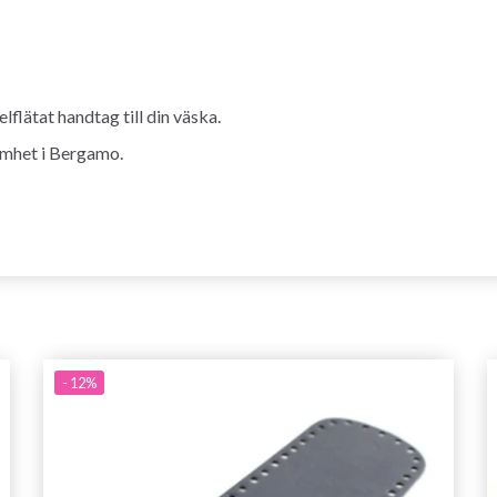
lflätat handtag till din väska.
samhet i Bergamo.
- 12%