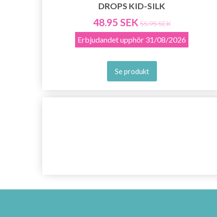
DROPS KID-SILK
48.95 SEK
55.95 SEK
Erbjudandet upphör
31/08/2026
Se produkt