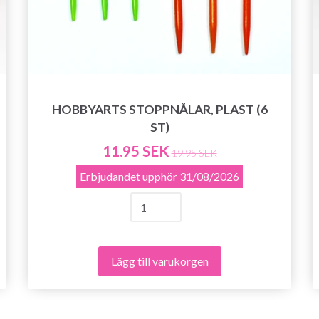
Prenumerera
Nej tack
HOBBYARTS STOPPNÅLAR, PLAST (6
ST)
11.95 SEK
19.95 SEK
Erbjudandet upphör
31/08/2026
Lägg till varukorgen