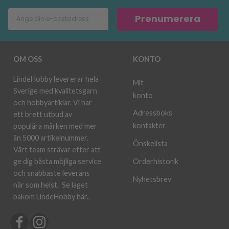
Prenumerera
OM OSS
KONTO
LindeHobby levererar hela
Mit
Sverige med kvalitetsgarn
konto
och hobbyartiklar. Vi har
Adressboks
ett brett utbud av
kontakter
populära märken med mer
än 5000 artikelnummer.
Önskelista
Vårt team strävar efter att
ge dig bästa möjliga service
Orderhistorik
och snabbaste leverans
Nyhetsbrev
när som helst.
Se laget
bakom LindeHobby här.
.