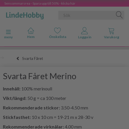
Sensommarsrea - Spara upp till 50% - klicka här
Ändra navigering
meny
Svarta Fåret
Svarta Fåret Merino
Innehåll:
100% merinoull
Vikt/längd:
50 g = ca 100 meter
Rekommenderade stickor:
3.50-4.50 mm
Stickfasthet:
10 x 10 cm = 19-21 m x 28-30 v
Rekommenderade virknålar:
4.00 mm