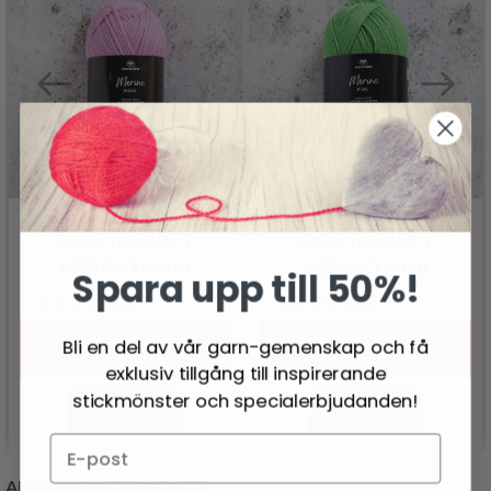
SVARTA FÅRET
SVARTA FÅRET
MERINO MAXI
MERINO MINI
Spara upp till 50%!
41.95 SEK
45.95 SEK
52.95 SEK
57.95 SEK
Erbjudandet upphör
Erbjudandet upphör
Bli en del av vår garn-gemenskap och få
31/08/2026
31/08/2026
exklusiv tillgång till inspirerande
stickmönster och specialerbjudanden!
Se produkt
Se produkt
ANDRA KUNDER KÖPTE