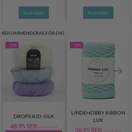
Se produkt
Se produkt
REKOMMENDERAS FÖR DIG
- 13%
- 50%
LINDEHOBBY RIBBON
DROPS KID-SILK
LUX
48.95 SEK
55.95 SEK
36.95 SEK
73.95 SEK