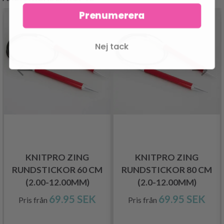
Prenumerera
Nej tack
KNITPRO ZING
KNITPRO ZING
RUNDSTICKOR 60 CM
RUNDSTICKOR 80 CM
(2.00-12.00MM)
(2.0-12.00MM)
69.95 SEK
69.95 SEK
Pris från
Pris från