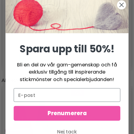
VIKING ALPACA BRIS
VIKING IRIS
MULTI
208.00 SEK
222.00 SEK
Spara upp till 50%!
Se produkt
Se produkt
Bli en del av vår garn-gemenskap och få
exklusiv tillgång till inspirerande
stickmönster och specialerbjudanden!
ANDRA KUNDER KÖPTE
- 40%
Prenumerera
Nej tack