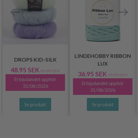
LINDEHOBBY RIBBON
DROPS KID-SILK
LUX
48.95 SEK
55.95 SEK
36.95 SEK
73.95 SEK
Erbjudandet upphör
Erbjudandet upphör
31/08/2026
31/08/2026
Se produkt
Se produkt