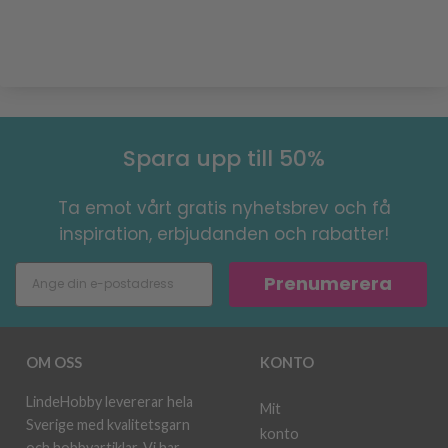
Spara upp till 50%
Ta emot vårt gratis nyhetsbrev och få
inspiration, erbjudanden och rabatter!
Prenumerera
OM OSS
KONTO
LindeHobby levererar hela
Mit
Sverige med kvalitetsgarn
konto
och hobbyartiklar. Vi har