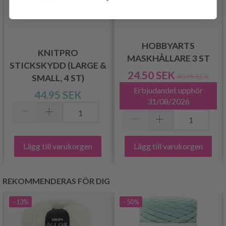
HOBBYARTS
KNITPRO
MASKHÅLLARE 3 ST
STICKSKYDD (LARGE &
24.50 SEK
40.95 SEK
SMALL, 4 ST)
Erbjudandet upphör
44.95 SEK
31/08/2026
Lägg till varukorgen
Lägg till varukorgen
REKOMMENDERAS FÖR DIG
- 13%
- 50%