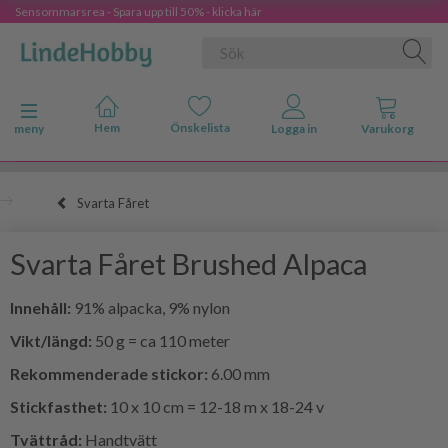
Sensommarsrea - Spara upp till 50% - klicka här
Ändra navigering
meny
Svarta Fåret
Svarta Fåret Brushed Alpaca
Innehåll:
91% alpacka, 9% nylon
Vikt/längd:
50 g = ca 110 meter
Rekommenderade stickor:
6.00 mm
Stickfasthet:
10 x 10 cm = 12-18 m x 18-24 v
Tvättråd:
Handtvätt