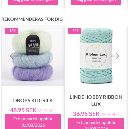
Prenumerera
REKOMMENDERAS FÖR DIG
Nej tack
- 13%
- 50%
LINDEHOBBY RIBBON
DROPS KID-SILK
LUX
48.95 SEK
55.95 SEK
36.95 SEK
73.95 SEK
Erbjudandet upphör
Erbjudandet upphör
31/08/2026
31/08/2026