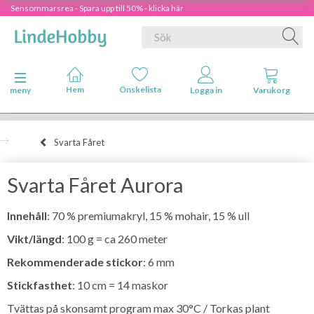
Sensommarsrea - Spara upp till 50% - klicka här
Ändra navigering
meny
Svarta Fåret
Svarta Fåret Aurora
Innehåll
: 70 % premiumakryl, 15 % mohair, 15 % ull
Vikt/längd
: 100 g = ca 260 meter
Rekommenderade stickor
: 6 mm
Stickfasthet
: 10 cm = 14 maskor
Tvättas på skonsamt program max 30°C / Torkas plant