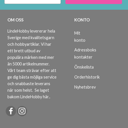
OM OSS
KONTO
LindeHobby levererar hela
Mit
Sverige med kvalitetsgarn
konto
och hobbyartiklar. Vi har
Adressboks
ett brett utbud av
kontakter
populära märken med mer
än 5000 artikelnummer.
Önskelista
Vårt team strävar efter att
ge dig bästa möjliga service
Orderhistorik
och snabbaste leverans
Nyhetsbrev
när som helst.
Se laget
bakom LindeHobby här.
.