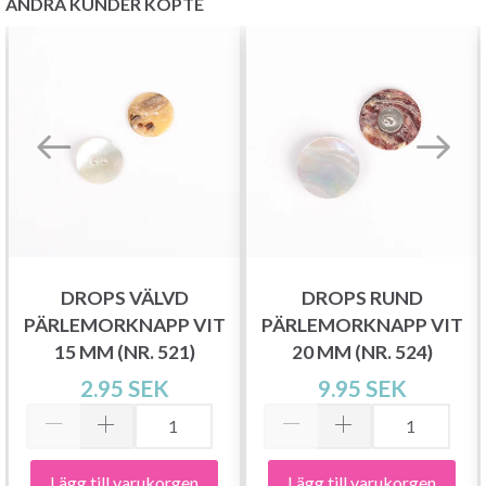
ANDRA KUNDER KÖPTE
Spara upp till 50%!
DROPS VÄLVD
DROPS RUND
Bli en del av vår garn-gemenskap och få
PÄRLEMORKNAPP VIT
PÄRLEMORKNAPP VIT
exklusiv tillgång till inspirerande
15 MM (NR. 521)
20 MM (NR. 524)
stickmönster och specialerbjudanden!
2.95 SEK
9.95 SEK
Lägg till varukorgen
Lägg till varukorgen