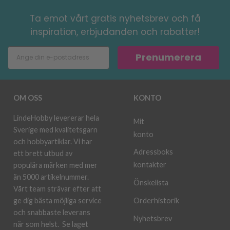
Ta emot vårt gratis nyhetsbrev och få
inspiration, erbjudanden och rabatter!
Prenumerera
OM OSS
KONTO
LindeHobby levererar hela
Mit
Sverige med kvalitetsgarn
konto
och hobbyartiklar. Vi har
Adressboks
ett brett utbud av
kontakter
populära märken med mer
än 5000 artikelnummer.
Önskelista
Vårt team strävar efter att
ge dig bästa möjliga service
Orderhistorik
och snabbaste leverans
Nyhetsbrev
när som helst.
Se laget