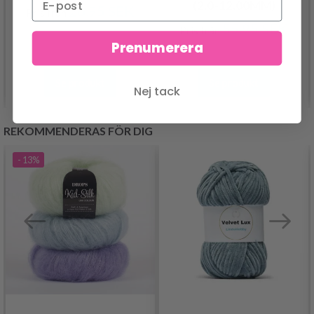
(2.0-12.00MM)
26.95 SEK
Pris från
55.95 SEK
Pris från
Prenumerera
Se produkt
Se produkt
Nej tack
REKOMMENDERAS FÖR DIG
- 13%