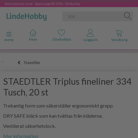
Sensommarsrea - Spara upp till 50% - klicka här
Ändra navigering
meny
Staedtler
STAEDTLER Triplus fineliner 334
Tusch, 20 st
Trekantig form som säkerställer ergonomiskt grepp.
DRY SAFE bläck som kan tvättas från kläderna.
Ventilerat säkerhetslock.
Mer information