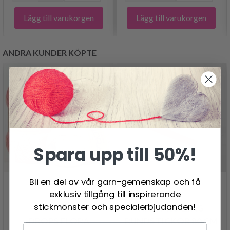
Lägg till varukorgen
Lägg till varukorgen
ANDRA KUNDER KÖPTE
Spara upp till 50%!
Bli en del av vår garn-gemenskap och få
exklusiv tillgång till inspirerande
stickmönster och specialerbjudanden!
KNITPRO ZING
DROPS FLORA
RUNDSTICKOR 80 CM