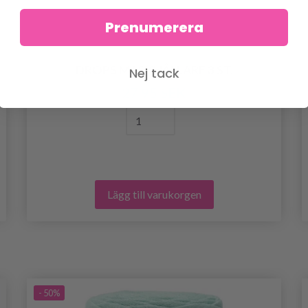
Prenumerera
DROPS MASKHÅLLARE 3 ST.
Nej tack
27.95 SEK
Lägg till varukorgen
- 50%