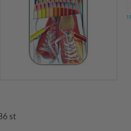
11
6 st