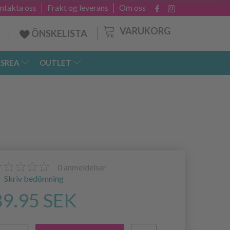
ntakta oss
Frakt og leverans
Om oss
VARUKORG
ÖNSKELISTA
SREA
OUTLET
0
anmeldelser
Skriv bedömning
89.95 SEK