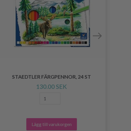
STA
STAEDTLER FÄRGPENNOR, 24 ST
130.00 SEK
Lägg till varukorgen