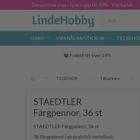
Sensommarsrea - Spara upp till 50% - Klicka här
GARN
VIRKNÅLAR/STICKOR
TILLBEHÖ
Fraktfritt över 699,-
TILLBEHÖR
Tillverkare
STAEDTLER
Färgpennor, 36 st
STAEDTLER Färgpennor, 36 st
36 färgpennor i en praktisk metallask.