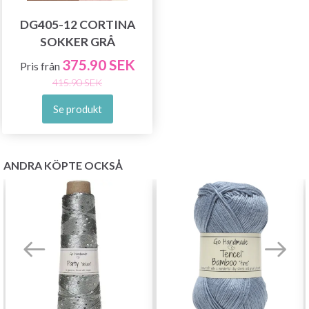
DG405-12 CORTINA
Bli en del av vår garn-gemenskap och få
SOKKER GRÅ
exklusiv tillgång till inspirerande
375.90 SEK
stickmönster och specialerbjudanden!
Pris från
415.90 SEK
Se produkt
Prenumerera
ANDRA KÖPTE OCKSÅ
Nej tack