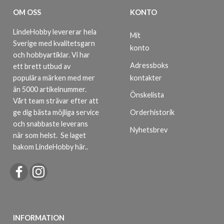
OM OSS
KONTO
LindeHobby levererar hela
Mit
Sverige med kvalitetsgarn
konto
och hobbyartiklar. Vi har
Adressboks
ett brett utbud av
kontakter
populära märken med mer
än 5000 artikelnummer.
Önskelista
Vårt team strävar efter att
ge dig bästa möjliga service
Orderhistorik
och snabbaste leverans
Nyhetsbrev
när som helst.
Se laget
bakom LindeHobby här.
.
INFORMATION