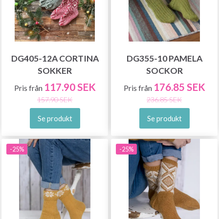
DG405-12A CORTINA
DG355-10 PAMELA
SOKKER
SOCKOR
117.90 SEK
176.85 SEK
Pris från
Pris från
157.90 SEK
236.85 SEK
Se produkt
Se produkt
-25%
-25%