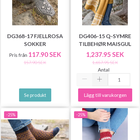
DG368-17 FJELLROSA
DG406-15 Q-SYMRE
SOKKER
TILBEHØR MAISGUL
117.90 SEK
1,237.95 SEK
Pris från
157.90 SEK
1,657.95 SEK
Antal
Lägg till varukorgen
Se produkt
-25%
-25%