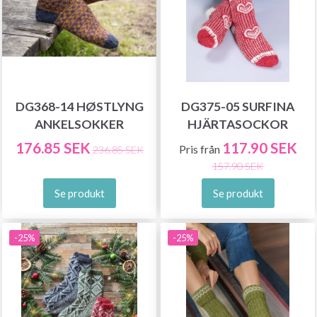
DG368-14 HØSTLYNG
DG375-05 SURFINA
ANKELSOKKER
HJÄRTASOCKOR
176.85 SEK
117.90 SEK
Pris från
236.85 SEK
157.90 SEK
Se produkt
Se produkt
-25%
-25%