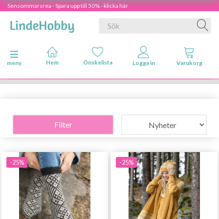
Sensommarsrea - Spara upp till 50% - klicka här
Ändra navigering
meny
Filter
-25%
-25%