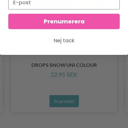
Prenumerera
Nej tack
DROPS SNOW UNI COLOUR
22.95 SEK
Se produkt