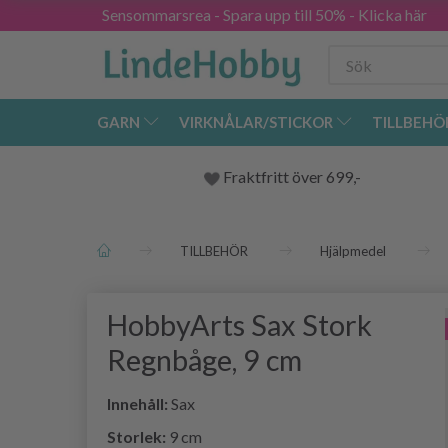
Sensommarsrea - Spara upp till 50% - Klicka här
GARN
VIRKNÅLAR/STICKOR
TILLBEHÖ
Fraktfritt över 699,-
TILLBEHÖR
Hjälpmedel
HobbyArts Sax Stork
Regnbåge, 9 cm
Innehåll:
Sax
Storlek:
9 cm