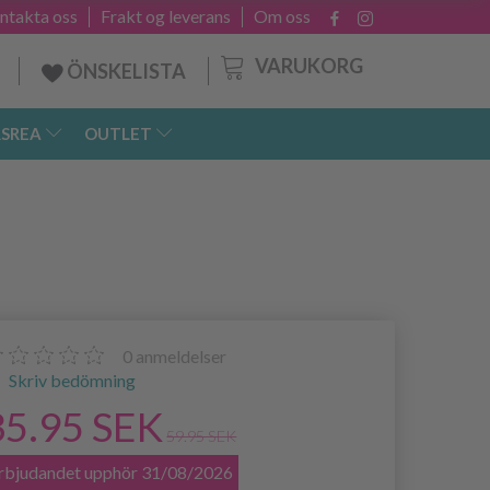
ntakta oss
Frakt og leverans
Om oss
VARUKORG
ÖNSKELISTA
SREA
OUTLET
0
anmeldelser
Skriv bedömning
35.95 SEK
59.95 SEK
rbjudandet upphör 31/08/2026