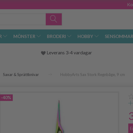
Ko
R
MÖNSTER
BRODERI
HOBBY
SENSOMMAR
Leverans 3-4 vardagar
Saxar & Sprättknivar
HobbyArts Sax Stork Regnbåge, 9 cm
-40%
E