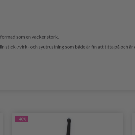
utformad som en vacker stork.
l din stick-/virk- och syutrustning som både är fin att titta på och ä
- 40%