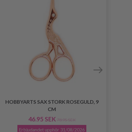
HOBBYARTS SAX STORK ROSEGULD, 9
HOB
CM
46.95 SEK
78.95 SEK
Erbjudandet upphör
31/08/2026