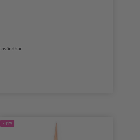
r användbar.
- 41%
- 40%