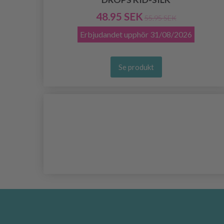
48.95 SEK
55.95 SEK
Erbjudandet upphör
31/08/2026
Se produkt