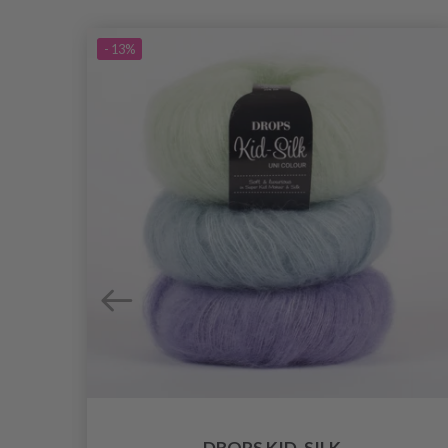
- 13%
DROPS KID-SILK