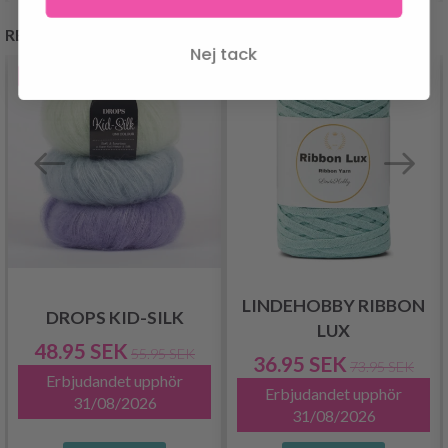
REKOMMENDERAS FÖR DIG
Nej tack
- 13%
- 50%
LINDEHOBBY RIBBON
DROPS KID-SILK
LUX
48.95 SEK
55.95 SEK
36.95 SEK
73.95 SEK
Erbjudandet upphör
Erbjudandet upphör
31/08/2026
31/08/2026