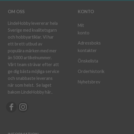
OM OSS
KONTO
LindeHobby levererar hela
Mit
Sverige med kvalitetsgarn
konto
och hobbyartiklar. Vi har
Adressboks
ett brett utbud av
kontakter
populära märken med mer
än 5000 artikelnummer.
Önskelista
Vårt team strävar efter att
ge dig bästa möjliga service
Orderhistorik
och snabbaste leverans
Nyhetsbrev
när som helst.
Se laget
bakom LindeHobby här.
.