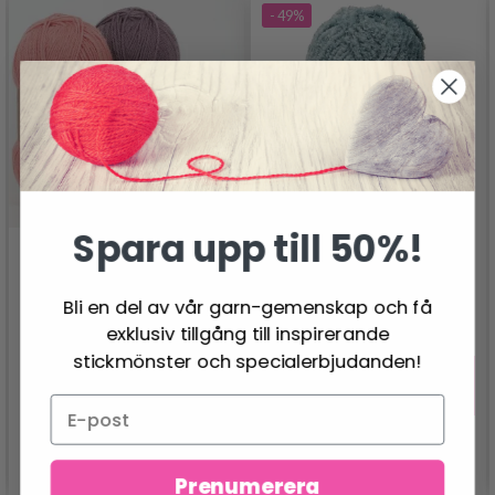
- 49%
Spara upp till 50%!
LINDEHOBBY VELVET
SOFT
Bli en del av vår garn-gemenskap och få
DROPS FLORA
exklusiv tillgång till inspirerande
34.95 SEK
68.95 SEK
26.95 SEK
Pris från
stickmönster och specialerbjudanden!
Erbjudandet upphör
31/08/2026
Se produkt
Se produkt
Prenumerera