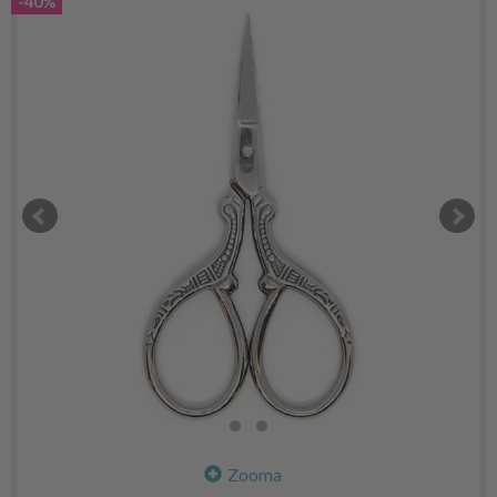
-40%
Zooma