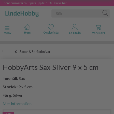
Sensommarsrea - Spara upp till 50% - klicka här
Ändra navigering
meny
Saxar & Sprättknivar
HobbyArts Sax Silver 9 x 5 cm
Innehåll:
Sax
Storlek:
9 x 5 cm
Färg:
Silver
Mer information