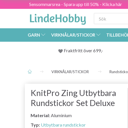
Sensommarsrea - Spara upp till 50% - Klicka här
GARN
VIRKNÅLAR/STICKOR
TILLBEHÖ
Fraktfritt över 699,-
VIRKNÅLAR/STICKOR
Rundsticko
KnitPro Zing Utbytbara
Rundstickor Set Deluxe
Material:
Aluminium
Typ:
Utbytbara rundstickor