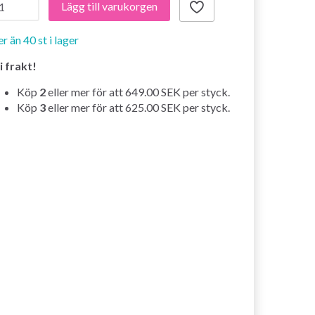
Lägg till varukorgen
er än 40 st i lager
i frakt!
Köp
2
eller mer för att
649.00 SEK
per styck.
Köp
3
eller mer för att
625.00 SEK
per styck.