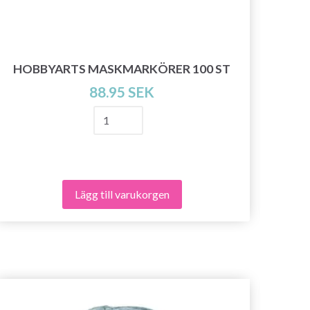
HO
HOBBYARTS MASKMARKÖRER 100 ST
88.95 SEK
Lägg till varukorgen