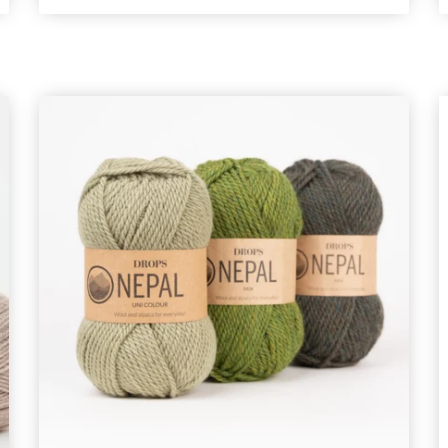
exklusiv tillgång till inspirerande
stickmönster och specialerbjudanden!
Prenumerera
Nej tack