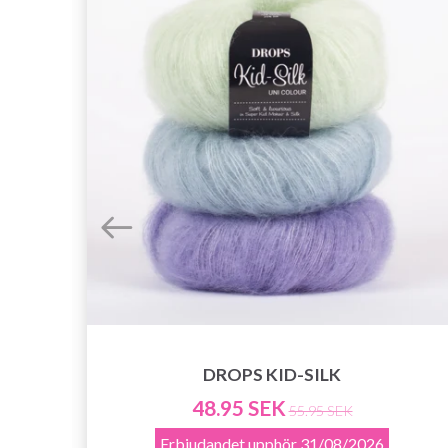
DROPS KID-SILK
48.95 SEK
55.95 SEK
Erbjudandet upphör
31/08/2026