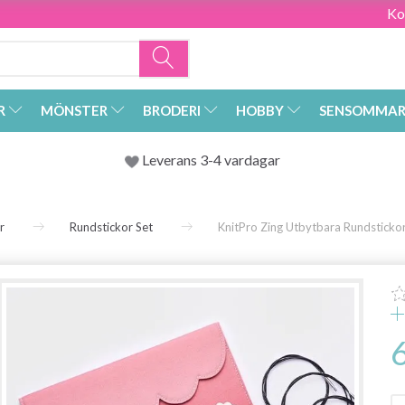
Ko
R
MÖNSTER
BRODERI
HOBBY
SENSOMMAR
Leverans 3-4 vardagar
r
Rundstickor Set
KnitPro Zing Utbytbara Rundsticko