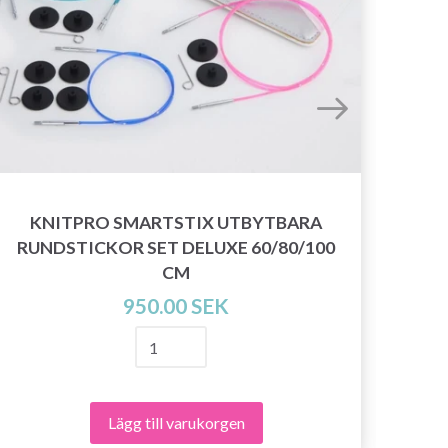
KNITPRO SMARTSTIX UTBYTBARA
K
RUNDSTICKOR SET DELUXE 60/80/100
CM
950.00 SEK
Lägg till varukorgen