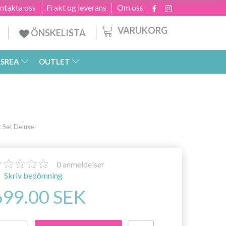
ntakta oss
Frakt og leverans
Om oss
VARUKORG
ÖNSKELISTA
SREA
OUTLET
r Set Deluxe
0
anmeldelser
Skriv bedömning
699.00 SEK