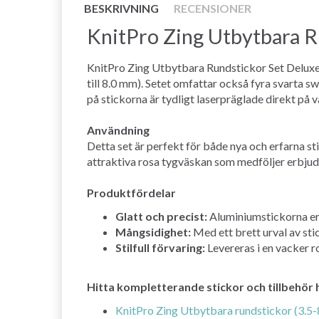
BESKRIVNING
RECENSIONER
KnitPro Zing Utbytbara R
KnitPro Zing Utbytbara Rundstickor Set Deluxe i
till 8.0 mm). Setet omfattar också fyra svarta sw
på stickorna är tydligt laserpräglade direkt på v
Användning
Detta set är perfekt för både nya och erfarna s
attraktiva rosa tygväskan som medföljer erbjude
Produktfördelar
Glatt och precist:
Aluminiumstickorna erbj
Mångsidighet:
Med ett brett urval av sti
Stilfull förvaring:
Levereras i en vacker r
Hitta kompletterande stickor och tillbehör 
KnitPro Zing Utbytbara rundstickor (3.5