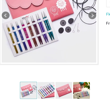
Fl
Fr