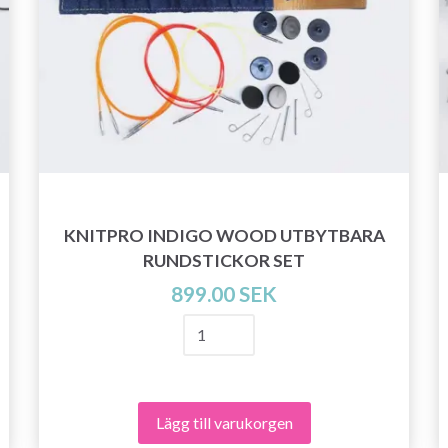
KNITPRO INDIGO WOOD UTBYTBARA
RUNDSTICKOR SET
899.00 SEK
Spara upp till 50%!
Bli en del av vår garn-gemenskap och få
Lägg till varukorgen