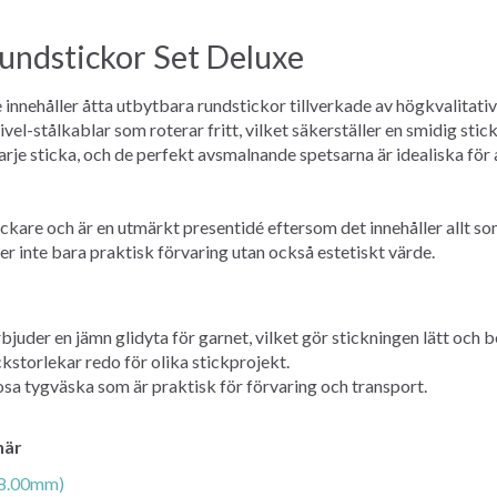
undstickor Set Deluxe
nnehåller åtta utbytbara rundstickor tillverkade av högkvalitativ
ivel-stålkablar som roterar fritt, vilket säkerställer en smidig stic
arje sticka, och de perfekt avsmalnande spetsarna är idealiska för 
tickare och är en utmärkt presentidé eftersom det innehåller allt 
r inte bara praktisk förvaring utan också estetiskt värde.
uder en jämn glidyta för garnet, vilket gör stickningen lätt och b
ckstorlekar redo för olika stickprojekt.
osa tygväska som är praktisk för förvaring och transport.
här
-8.00mm)