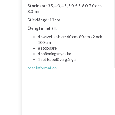
Storlekar:
3.5, 4.0, 4.5, 5.0, 5.5, 6.0, 7.0 och
8.0 mm
Sticklängd:
13 cm
Övrigt innehåll:
4 swivel-kablar: 60 cm, 80 cm x2 och
100 cm
8 stoppare
4 spänningsnycklar
1 set kabelövergångar
Mer information