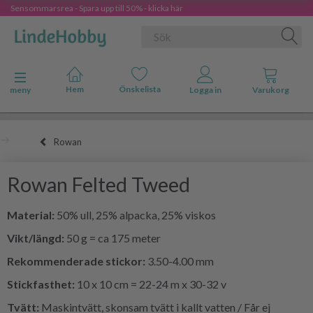
Sensommarsrea - Spara upp till 50% - klicka här
Ändra navigering
meny
Rowan
Rowan Felted Tweed
Material:
50% ull, 25% alpacka, 25% viskos
Vikt/längd:
50 g = ca 175 meter
Rekommenderade stickor:
3.50-4.00 mm
Stickfasthet:
10 x 10 cm = 22-24 m x 30-32 v
Tvätt:
Maskintvätt, skonsam tvätt i kallt vatten / Får ej