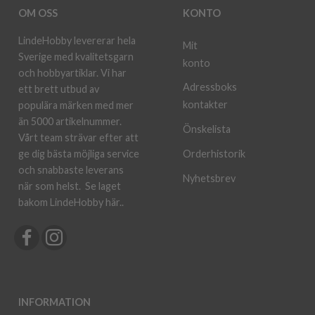
OM OSS
KONTO
LindeHobby levererar hela
Mit
Sverige med kvalitetsgarn
konto
och hobbyartiklar. Vi har
Adressboks
ett brett utbud av
kontakter
populära märken med mer
än 5000 artikelnummer.
Önskelista
Vårt team strävar efter att
ge dig bästa möjliga service
Orderhistorik
och snabbaste leverans
Nyhetsbrev
när som helst.
Se laget
bakom LindeHobby här.
.
INFORMATION