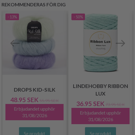
REKOMMENDERAS FÖR DIG
- 13%
- 50%
LINDEHOBBY RIBBON
DROPS KID-SILK
LUX
48.95 SEK
55.95 SEK
36.95 SEK
73.95 SEK
Erbjudandet upphör
Erbjudandet upphör
31/08/2026
31/08/2026
Se produkt
Se produkt