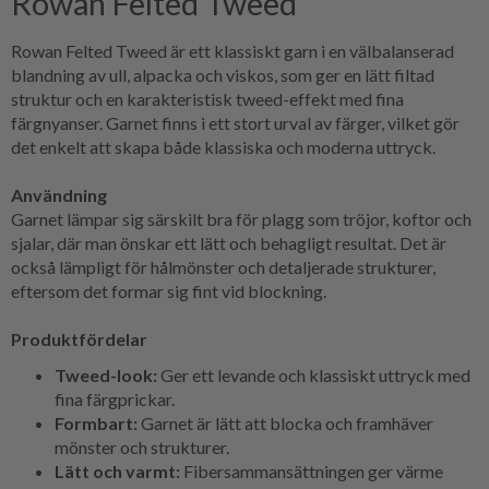
Rowan Felted Tweed
Rowan Felted Tweed är ett klassiskt garn i en välbalanserad
blandning av ull, alpacka och viskos, som ger en lätt filtad
struktur och en karakteristisk tweed-effekt med fina
färgnyanser. Garnet finns i ett stort urval av färger, vilket gör
det enkelt att skapa både klassiska och moderna uttryck.
Användning
Garnet lämpar sig särskilt bra för plagg som tröjor, koftor och
sjalar, där man önskar ett lätt och behagligt resultat. Det är
också lämpligt för hålmönster och detaljerade strukturer,
eftersom det formar sig fint vid blockning.
Produktfördelar
Tweed-look:
Ger ett levande och klassiskt uttryck med
fina färgprickar.
Formbart:
Garnet är lätt att blocka och framhäver
mönster och strukturer.
Lätt och varmt:
Fibersammansättningen ger värme