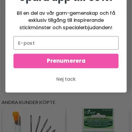
Bli en del av vår garn-gemenskap och få
exklusiv tillgång till inspirerande
stickmönster och specialerbjudanden!
ROWAN FELTED
MODE AT ROWAN
TWEED COLOUR
ALPACA WOOL
Prenumerera
165.00 SEK
101.00 SEK
Nej tack
Se produkt
Se produkt
ANDRA KUNDER KÖPTE