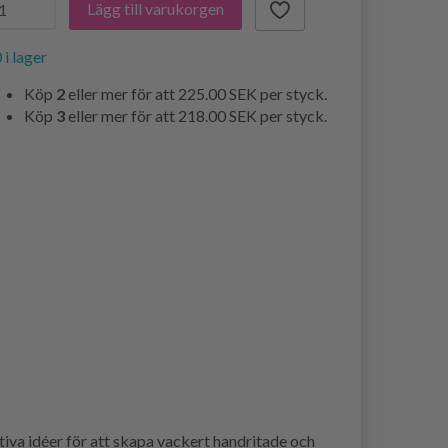
Lägg till varukorgen
 i lager
Köp
2
eller mer för att
225.00 SEK
per styck.
Köp
3
eller mer för att
218.00 SEK
per styck.
iva idéer för att skapa vackert handritade och