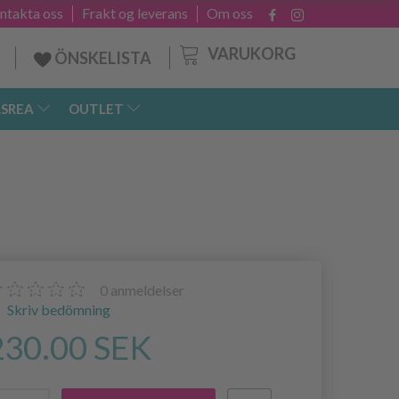
ntakta oss
Frakt og leverans
Om oss
VARUKORG
ÖNSKELISTA
SREA
OUTLET
0
anmeldelser
Skriv bedömning
230.00 SEK