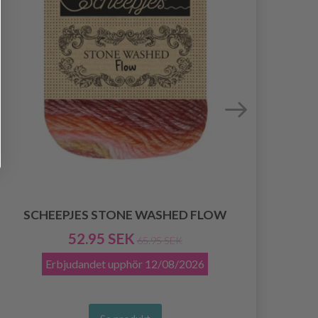
SCHEEPJES STONE WASHED FLOW
SC
52.95 SEK
65.95 SEK
Erbjudandet upphör
12/08/2026