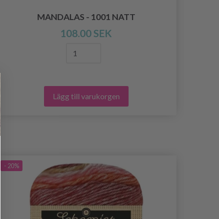
MANDALAS - 1001 NATT
SP
108.00 SEK
Lägg till varukorgen
- 20%
- 20%