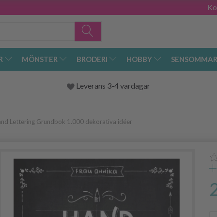
Ko
R
MÖNSTER
BRODERI
HOBBY
SENSOMMAR
Leverans 3-4 vardagar
nd Lettering Grundbok 1.000 dekorativa idéer