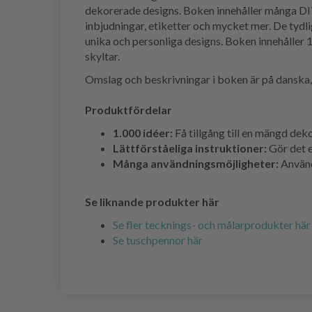
dekorerade designs. Boken innehåller många DIY-p
inbjudningar, etiketter och mycket mer. De tydli
unika och personliga designs.
Boken innehåller 1.
skyltar.
Omslag och beskrivningar i boken är på danska,
Produktfördelar
1.000 idéer:
Få tillgång till en mängd dek
Lättförståeliga instruktioner:
Gör det e
Många användningsmöjligheter:
Använd 
Se liknande produkter här
Se fler tecknings- och målarprodukter här
Se tuschpennor här