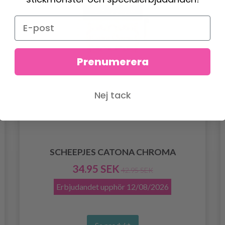
Prenumerera
Nej tack
SCHEEPJES CATONA CHROMA
34.95 SEK
42.95 SEK
Erbjudandet upphör
12/08/2026