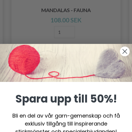
MANDALAS - FAUNA
108.00 SEK
Lägg till varukorgen
Spara upp till 50%!
- 19%
Bli en del av vår garn-gemenskap och få
exklusiv tillgång till inspirerande
stickmönster och specialerbjudanden!