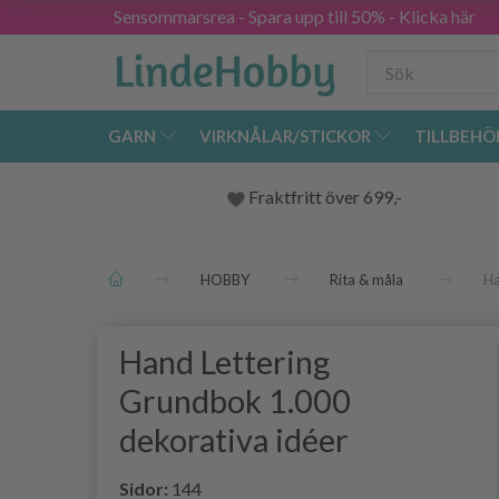
Sensommarsrea - Spara upp till 50% - Klicka här
GARN
VIRKNÅLAR/STICKOR
TILLBEHÖ
Fraktfritt över 699,-
HOBBY
Rita & måla
Ha
Hand Lettering
Grundbok 1.000
dekorativa idéer
Sidor:
144