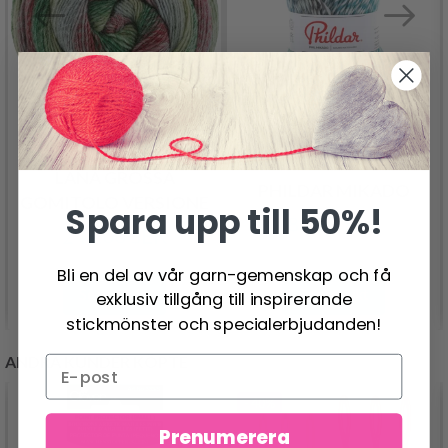
LANA GROSSA
PHILDAR MIKADO
GOMITOLO VERSIONE
Spara upp till 50%!
84.95 SEK
244.00 SEK
Bli en del av vår garn-gemenskap och få
Se produkt
Se produkt
exklusiv tillgång till inspirerande
stickmönster och specialerbjudanden!
ANDRA KUNDER KÖPTE
- 40%
Prenumerera