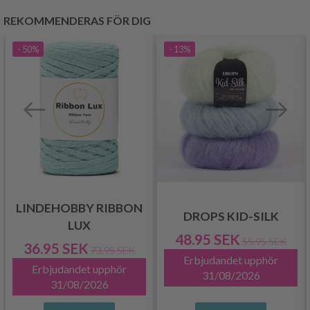
REKOMMENDERAS FÖR DIG
- 50%
- 13%
LINDEHOBBY RIBBON
DROPS KID-SILK
LUX
48.95 SEK
55.95 SEK
36.95 SEK
73.95 SEK
Erbjudandet upphör
Erbjudandet upphör
31/08/2026
31/08/2026