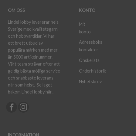
OM OSS
KONTO
LindeHobby levererar hela
Mit
Sverige med kvalitetsgarn
konto
och hobbyartiklar. Vi har
Adressboks
ett brett utbud av
kontakter
populära märken med mer
än 5000 artikelnummer.
Önskelista
Vårt team strävar efter att
ge dig bästa möjliga service
Orderhistorik
och snabbaste leverans
Nyhetsbrev
när som helst.
Se laget
bakom LindeHobby här.
.
INFORMATION