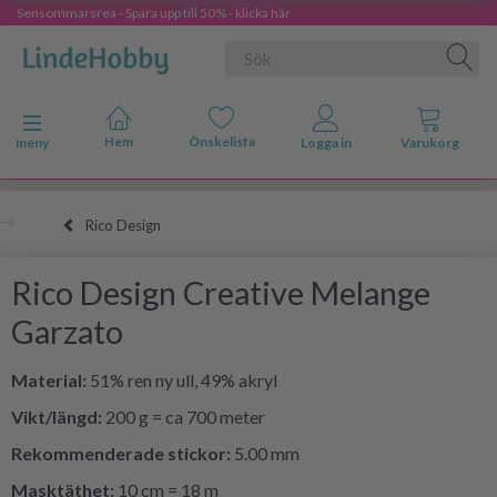
Sensommarsrea - Spara upp till 50% - klicka här
Ändra navigering
meny
Rico Design
Rico Design Creative Melange
Garzato
Material:
51% ren ny ull, 49% akryl
Vikt/längd:
200 g = ca 700 meter
Rekommenderade stickor:
5.00 mm
Masktäthet:
10 cm = 18 m