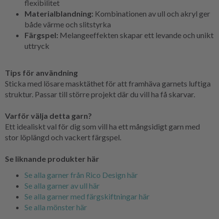
flexibilitet
Materialblandning:
Kombinationen av ull och akryl ger
både värme och slitstyrka
Färgspel:
Melangeeffekten skapar ett levande och unikt
uttryck
Tips för användning
Sticka med lösare masktäthet för att framhäva garnets luftiga
struktur. Passar till större projekt där du vill ha få skarvar.
Varför välja detta garn?
Ett idealiskt val för dig som vill ha ett mångsidigt garn med
stor löplängd och vackert färgspel.
Se liknande produkter här
Se alla garner från Rico Design här
Se alla garner av ull här
Se alla garner med färgskiftningar här
Se alla mönster här