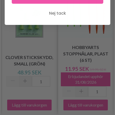
Nej tack
HOBBYARTS
STOPPNÅLAR, PLAST
CLOVER STICKSKYDD,
(6 ST)
SMALL (GRÖN)
11.95 SEK
19.95 SEK
48.95 SEK
Erbjudandet upphör
31/08/2026
Lägg till varukorgen
Lägg till varukorgen