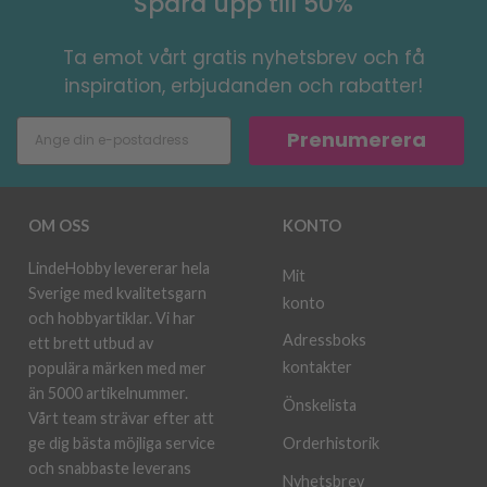
Spara upp till 50%
Ta emot vårt gratis nyhetsbrev och få
inspiration, erbjudanden och rabatter!
Prenumerera
OM OSS
KONTO
LindeHobby levererar hela
Mit
Sverige med kvalitetsgarn
konto
och hobbyartiklar. Vi har
Adressboks
ett brett utbud av
kontakter
populära märken med mer
än 5000 artikelnummer.
Önskelista
Vårt team strävar efter att
ge dig bästa möjliga service
Orderhistorik
och snabbaste leverans
Nyhetsbrev