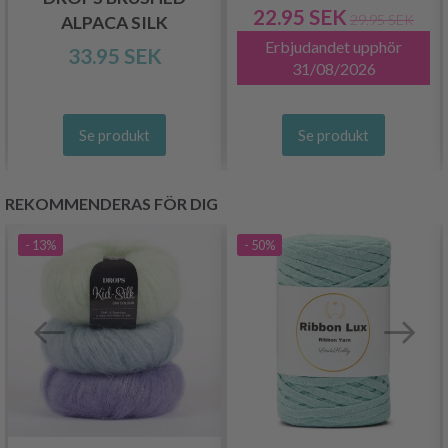
22.95 SEK
29.95 SEK
ALPACA SILK
Erbjudandet upphör
33.95 SEK
31/08/2026
Se produkt
Se produkt
REKOMMENDERAS FÖR DIG
- 13%
- 50%