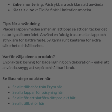
Enkel montering:
Påstrykbara och klara att använda
Klassisk look:
Tidlös finish i imitationsmocka
Tips för användning
Placera lappen medan armen är lätt böjd så att den täcker det
naturliga slitområdet. Använd en fuktig trasa mellan lapp och
strykjärn för bättre fäste. Sy gärna runt kanterna för extra
säkerhet och hållbarhet.
Varför välja denna produkt?
En praktisk lösning för både lagning och dekoration – enkel att
använda, snygg att se på och hållbar i bruk.
Se liknande produkter här
Se allt tillbehör från Prym här
Se alla lappar för påsyning här
Se allt för att slutföra ditt projekt här
Se allt tillbehör här