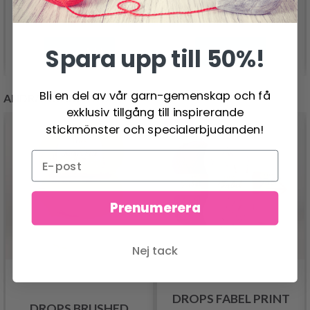
44.95 SEK
Spara upp till 50%!
Se produkt
Se produkt
Bli en del av vår garn-gemenskap och få
ANDRA KUNDER KÖPTE
exklusiv tillgång till inspirerande
- 23%
stickmönster och specialerbjudanden!
Prenumerera
Nej tack
DROPS FABEL PRINT
DROPS BRUSHED