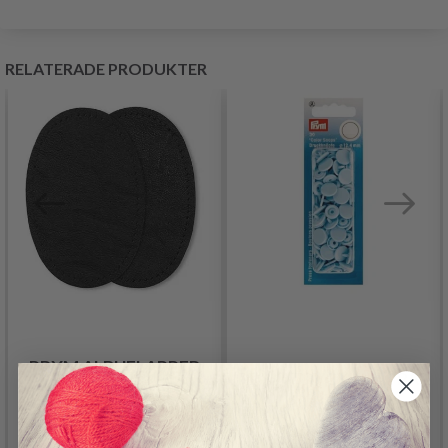
RELATERADE PRODUKTER
PRYM ALBUELAPPER
PRYM TRYCKKNAPPAR
IMITATED NAPPA
I PLAST, 30 ST
LEATHER 9X13.5 CM
25.50 SEK
Pris från