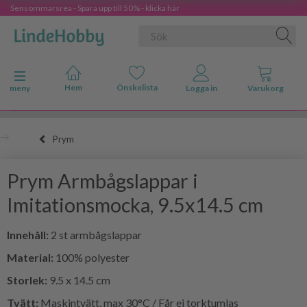
Sensommarsrea - Spara upp till 50% - klicka här
Ändra navigering
meny
Prym
Prym Armbågslappar i
Imitationsmocka, 9.5x14.5 cm
Innehåll:
2 st armbågslappar
Material:
100% polyester
Storlek:
9.5 x 14.5 cm
Tvätt:
Maskintvätt, max 30°C / Får ej torktumlas