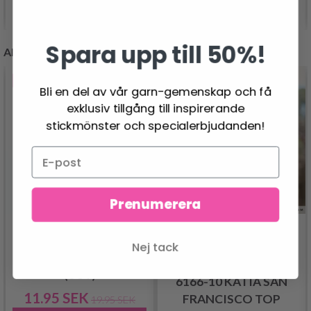
Se produkt
Se produkt
Spara upp till 50%!
ANDRA KUNDER KÖPTE
- 40%
Bli en del av vår garn-gemenskap och få
exklusiv tillgång till inspirerande
stickmönster och specialerbjudanden!
Prenumerera
HOBBYARTS
Nej tack
STOPPNÅLAR, PLAST
(6 ST)
6166-10 KATIA SAN
11.95 SEK
FRANCISCO TOP
19.95 SEK