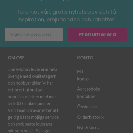
Ta emot vårt gratis nyhetsbrev och få
inspiration, erbjudanden och rabatter!
Prenumerera
OM OSS
KONTO
LindeHobby levererar hela
Mit
Sverige med kvalitetsgarn
konto
och hobbyartiklar. Vi har
Adressboks
ett brett utbud av
kontakter
populära märken med mer
än 5000 artikelnummer.
Önskelista
Vårt team strävar efter att
ge dig bästa möjliga service
Orderhistorik
och snabbaste leverans
Nyhetsbrev
när som helst.
Se laget