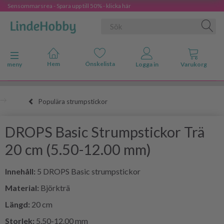
Sensommarsrea - Spara upp till 50% - klicka här
Ändra navigering
meny
Populära strumpstickor
DROPS Basic Strumpstickor Trä
20 cm (5.50-12.00 mm)
Innehåll:
5 DROPS Basic strumpstickor
Material:
Björkträ
Längd:
20 cm
Storlek:
5.50-12.00 mm