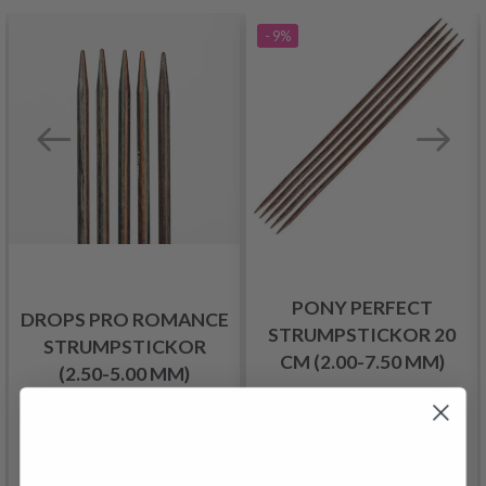
- 9%
PONY PERFECT
DROPS PRO ROMANCE
STRUMPSTICKOR 20
STRUMPSTICKOR
CM (2.00-7.50 MM)
(2.50-5.00 MM)
114.00 SEK
Pris från
88.95 SEK
Pris från
125.00 SEK