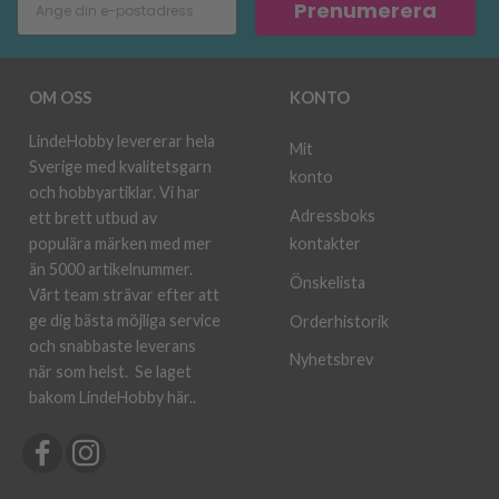
Prenumerera
OM OSS
KONTO
LindeHobby levererar hela
Mit
Sverige med kvalitetsgarn
konto
och hobbyartiklar. Vi har
Adressboks
ett brett utbud av
kontakter
populära märken med mer
än 5000 artikelnummer.
Önskelista
Vårt team strävar efter att
ge dig bästa möjliga service
Orderhistorik
och snabbaste leverans
Nyhetsbrev
när som helst.
Se laget
bakom LindeHobby här.
.