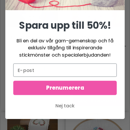
Spara upp till 50%!
JULSTJÄRNOR 3-PACK
BRODERIKIT
Bli en del av vår garn-gemenskap och få
8X8 CM
HARDANGER MED VIOL
exklusiv tillgång till inspirerande
39 X 39 CM
stickmönster och specialerbjudanden!
129.00 SEK
392.00 SEK
Antal
Prenumerera
Lägg till varukorgen
Nej tack