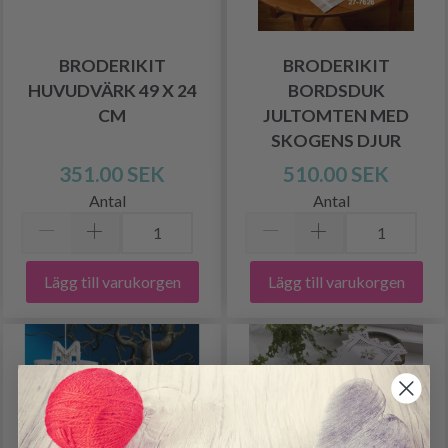
BRODERIKIT
BRODERIKIT
HUVUDVÄRK 49 X 24
BORDSDUK
CM
JULTOMTEN MED
SKOGENS DJUR
351.00 SEK
510.00 SEK
Antal
Antal
Lägg till varukorgen
Lägg till varukorgen