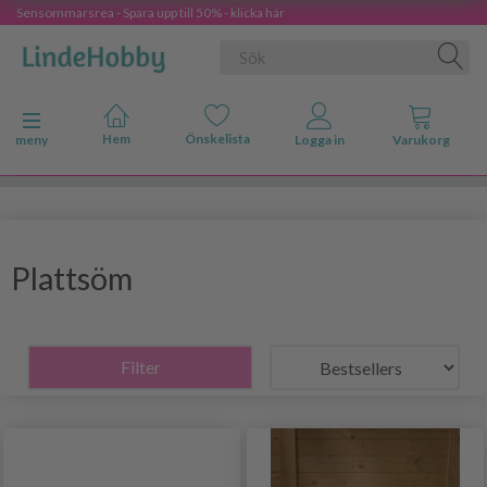
Sensommarsrea - Spara upp till 50% - klicka här
Ändra navigering
meny
Plattsöm
Filter