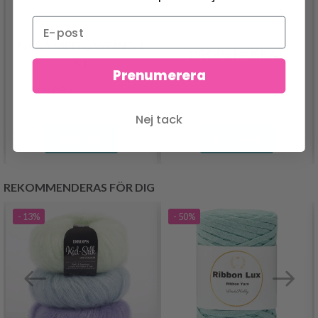
NÄSA MED LÅSRING 1
DROPS MUSKAT
ST
Prenumerera
24.95 SEK
5.95 SEK
Pris från
Nej tack
Se produkt
Se produkt
REKOMMENDERAS FÖR DIG
- 13%
- 50%