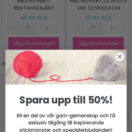
MED KUVERT,
MED KUVERT,12,5X12,5
REKTANGULÄRT
CM, 13,5X13,5 CM
60.95 SEK
60.95 SEK
Lägg till varukorgen
Lägg till varukorgen
ANDRA KUNDER KÖPTE
Spara upp till 50%!
Bli en del av vår garn-gemenskap och få
exklusiv tillgång till inspirerande
stickmönster och specialerbjudanden!