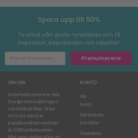
Spara upp till 50%
Ta emot vårt gratis nyhetsbrev och få
inspiration, erbjudanden och rabatter!
Prenumerera
OM OSS
KONTO
LindeHobby levererar hela
Mit
Sverige med kvalitetsgarn
konto
och hobbyartiklar. Vi har
Adressboks
ett brett utbud av
kontakter
populära märken med mer
än 5000 artikelnummer.
Önskelista
Vårt team strävar efter att