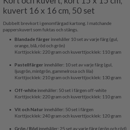
Kort och kuvert, kort 15 x 15 cm,
kuvert 16 x 16 cm, 50 set
Dubbelt brevkort i genomfärgad kartong. I matchande
papperskuvert som fuktas och stängs.
Blandade färger
innehåller 10 set av varje färg (gul,
orange, blå, röd och grön)
Korttjocklek: 220 gram och kuverttjocklek: 110 gram
Pastellfärger
innehåller: 10 set av varje färg (gul,
ljusgrön, mintgrön, gammelrosa och lila)
Korttjocklek: 210 gram och kuverttjocklek: 130 gram
Off-white
innehåller: 50 set i färgen off-white
Korttjocklek: 220 gram och kuverttjocklek: 110 gram
Vit och Natur
innehåller: 50 set i färgen
Korttjocklek: 240 gram och kuverttjocklek: 120 gram
Grön / Röd
innehåller: 25 set av varje färg (grön och röd)