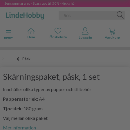
Sensommarsrea - Spara upp till 50% - klicka här
Ändra navigering
meny
Påsk
Skärningspaket, påsk, 1 set
Innehåller olika typer av papper och tillbehör
Pappersstorlek:
A4
Tjocklek:
180 gram
Välj mellan olika paket
Mer information