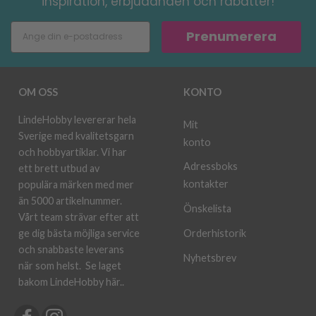
inspiration, erbjudanden och rabatter!
Prenumerera
OM OSS
KONTO
LindeHobby levererar hela
Mit
Sverige med kvalitetsgarn
konto
och hobbyartiklar. Vi har
Adressboks
ett brett utbud av
kontakter
populära märken med mer
än 5000 artikelnummer.
Önskelista
Vårt team strävar efter att
ge dig bästa möjliga service
Orderhistorik
och snabbaste leverans
Nyhetsbrev
när som helst.
Se laget
bakom LindeHobby här.
.