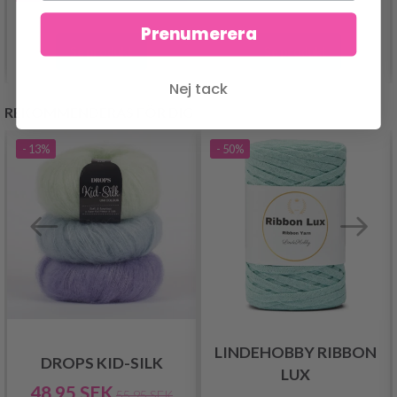
Prenumerera
Se produkt
Se produkt
Nej tack
REKOMMENDERAS FÖR DIG
- 13%
- 50%
LINDEHOBBY RIBBON
DROPS KID-SILK
LUX
48.95 SEK
55.95 SEK