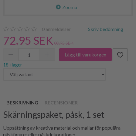
Zooma
0
anmeldelser
Skriv bedömning
72.95 SEK
80.95 SEK
Lägg till varukorgen
18 i lager
BESKRIVNING
RECENSIONER
Skärningspaket, påsk, 1 set
Uppsättning av kreativa material och mallar för populära
påskfigurer eller påskdekorationer.