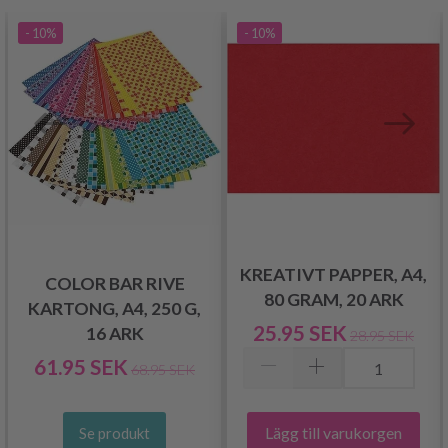
- 10%
- 10%
KREATIVT PAPPER, A4,
COLOR BAR RIVE
,
80 GRAM, 20 ARK
KARTONG, A4, 250 G,
25.95 SEK
16 ARK
28.95 SEK
61.95 SEK
68.95 SEK
Lägg till varukorgen
Se produkt