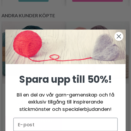
ANDRA KUNDER KÖPTE
Spara upp till 50%!
Bli en del av vår garn-gemenskap och få
exklusiv tillgång till inspirerande
DROPS LIMA
stickmönster och specialerbjudanden!
DROPS FLORA
24.95 SEK
26.95 SEK
Pris från
Erbjudandet upphör
31/08/2026