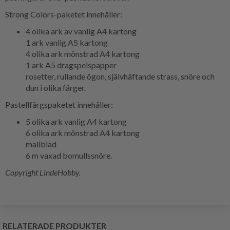
Strong Colors-paketet innehåller:
4 olika ark av vanlig A4 kartong
1 ark vanlig A5 kartong
4 olika ark mönstrad A4 kartong
1 ark A5 dragspelspapper
rosetter, rullande ögon, självhäftande strass, snöre och
dun i olika färger.
Pastellfärgspaketet innehåller:
5 olika ark vanlig A4 kartong
6 olika ark mönstrad A4 kartong
mallblad
6 m vaxad bomullssnöre.
Copyright LindeHobby.
RELATERADE PRODUKTER