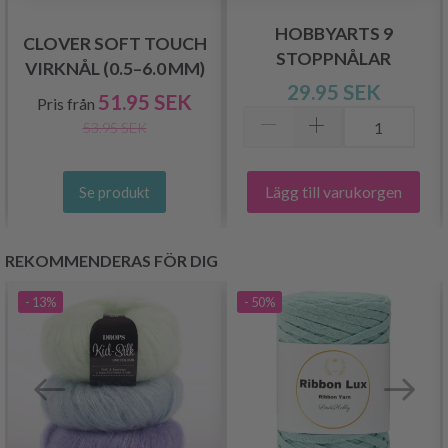
HOBBYARTS 9
CLOVER SOFT TOUCH
STOPPNÅLAR
VIRKNÅL (0.5–6.0 MM)
29.95 SEK
51.95 SEK
Pris från
53.95 SEK
Lägg till varukorgen
Se produkt
REKOMMENDERAS FÖR DIG
- 13%
- 50%