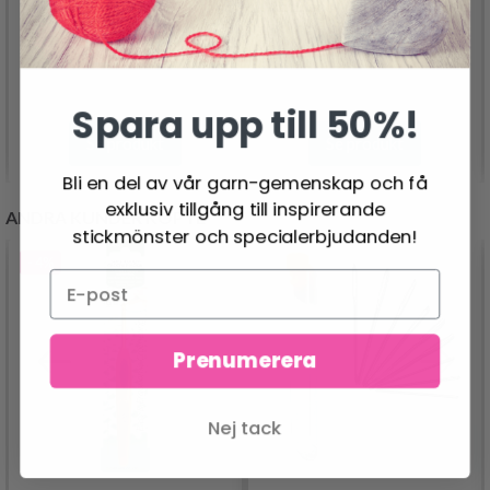
MEILENWEIT 100 ARTE
69.95 SEK
97.95 SEK
Spara upp till 50%!
Se produkt
Se produkt
Bli en del av vår garn-gemenskap och få
exklusiv tillgång till inspirerande
ANDRA KUNDER KÖPTE
stickmönster och specialerbjudanden!
- 4%
Prenumerera
Nej tack