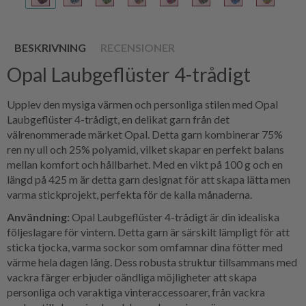
BESKRIVNING
RECENSIONER
Opal Laubgeflüster 4-trådigt
Upplev den mysiga värmen och personliga stilen med Opal
Laubgeflüster 4-trådigt, en delikat garn från det
välrenommerade märket Opal. Detta garn kombinerar 75%
ren ny ull och 25% polyamid, vilket skapar en perfekt balans
mellan komfort och hållbarhet. Med en vikt på 100 g och en
längd på 425 m är detta garn designat för att skapa lätta men
varma stickprojekt, perfekta för de kalla månaderna.
Användning:
Opal Laubgeflüster 4-trådigt är din idealiska
följeslagare för vintern. Detta garn är särskilt lämpligt för att
sticka tjocka, varma sockor som omfamnar dina fötter med
värme hela dagen lång. Dess robusta struktur tillsammans med
vackra färger erbjuder oändliga möjligheter att skapa
personliga och varaktiga vinteraccessoarer, från vackra