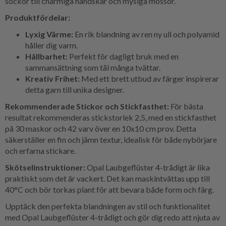
sockor till charmiga handskar och mysiga mössor.
Produktfördelar:
Lyxig Värme:
En rik blandning av ren ny ull och polyamid
håller dig varm.
Hållbarhet:
Perfekt för dagligt bruk med en
sammansättning som tål många tvättar.
Kreativ Frihet:
Med ett brett utbud av färger inspirerar
detta garn till unika designer.
Rekommenderade Stickor och Stickfasthet:
För bästa
resultat rekommenderas stickstorlek 2,5, med en stickfasthet
på 30 maskor och 42 varv över en 10x10 cm prov. Detta
säkerställer en fin och jämn textur, idealisk för både nybörjare
och erfarna stickare.
Skötselinstruktioner:
Opal Laubgeflüster 4-trådigt är lika
praktiskt som det är vackert. Det kan maskintvättas upp till
40°C och bör torkas plant för att bevara både form och färg.
Upptäck den perfekta blandningen av stil och funktionalitet
med Opal Laubgeflüster 4-trådigt och gör dig redo att njuta av