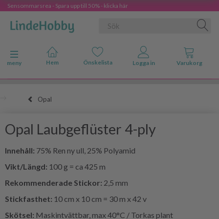
Sensommarsrea - Spara upp till 50% - klicka här
Ändra navigering
meny
Opal
Opal Laubgeflüster 4-ply
Innehåll:
75% Ren ny ull, 25% Polyamid
Vikt/Längd:
100 g = ca 425 m
Rekommenderade Stickor:
2,5 mm
Stickfasthet:
10 cm x 10 cm = 30 m x 42 v
Skötsel:
Maskintvättbar, max 40°C / Torkas plant