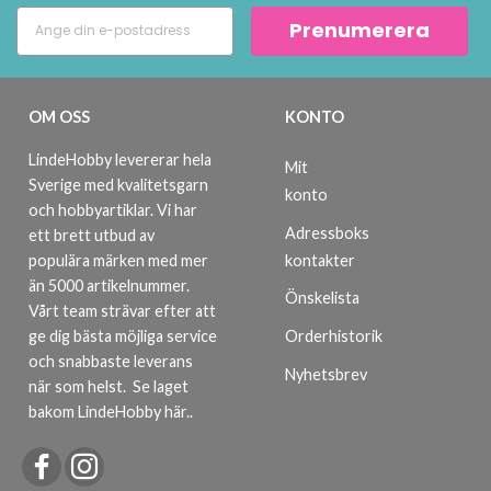
Prenumerera
Spara upp till 50%!
Bli en del av vår garn-gemenskap och få
OM OSS
KONTO
exklusiv tillgång till inspirerande
stickmönster och specialerbjudanden!
LindeHobby levererar hela
Mit
Sverige med kvalitetsgarn
konto
och hobbyartiklar. Vi har
Adressboks
ett brett utbud av
kontakter
populära märken med mer
Prenumerera
än 5000 artikelnummer.
Önskelista
Vårt team strävar efter att
ge dig bästa möjliga service
Orderhistorik
Nej tack
och snabbaste leverans
Nyhetsbrev
när som helst.
Se laget
bakom LindeHobby här.
.