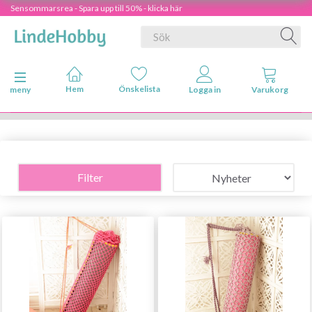
Sensommarsrea - Spara upp till 50% - klicka här
Ändra navigering
meny
Filter