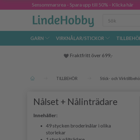
Sensommarsrea - Spara upp till 50% - Klicka här
GARN
VIRKNÅLAR/STICKOR
TILLBEHÖ
Fraktfritt över 699,-
TILLBEHÖR
Stick- och Virktillbehö
Nålset + Nålinträdare
Innehåller:
49 stycken broderinålar i olika
storlekar
1 styck nålträdare