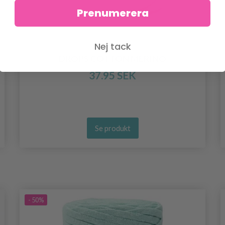
Prenumerera
Nej tack
DROPS COTTON MERINO
37.95 SEK
Se produkt
- 50%