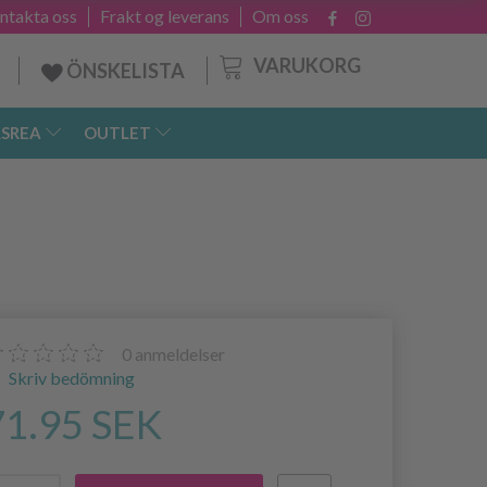
ntakta oss
Frakt og leverans
Om oss
VARUKORG
ÖNSKELISTA
SREA
OUTLET
0
anmeldelser
Skriv bedömning
71.95 SEK