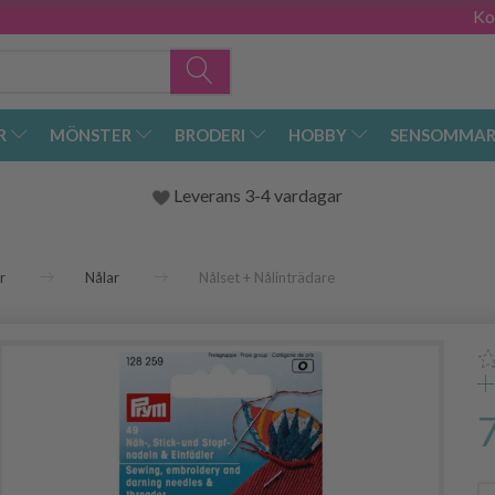
Ko
R
MÖNSTER
BRODERI
HOBBY
SENSOMMAR
Leverans 3-4 vardagar
r
Nålar
Nålset + Nålinträdare