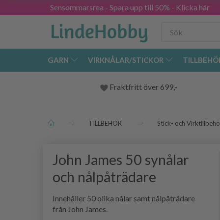
Sensommarsrea - Spara upp till 50% - Klicka här
GARN
VIRKNÅLAR/STICKOR
TILLBEHÖ
Fraktfritt över 699,-
TILLBEHÖR
Stick- och Virktillbehö
John James 50 synålar
och nålpåträdare
Innehåller 50 olika nålar samt nålpåträdare
från John James.