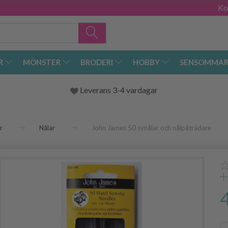
Ko
R
MÖNSTER
BRODERI
HOBBY
SENSOMMAR
Leverans 3-4 vardagar
r
Nålar
John James 50 synålar och nålpåträdare