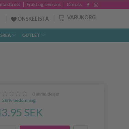
ntakta oss
Frakt og leverans
Om oss
VARUKORG
ÖNSKELISTA
SREA
OUTLET
0
anmeldelser
Skriv bedömning
43.95 SEK