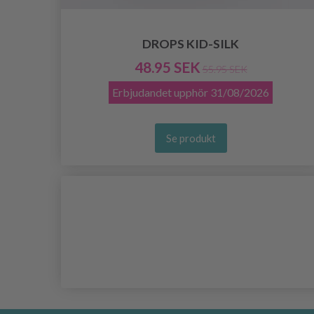
DROPS KID-SILK
48.95 SEK
55.95 SEK
Erbjudandet upphör
31/08/2026
Se produkt