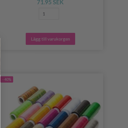
71.95 SEK
Lägg till varukorgen
- 40%
- 40%