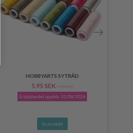
HOBBYARTS SYTRÅD
5.95 SEK
9.95 SEK
Erbjudandet upphör
31/08/2026
Se produkt