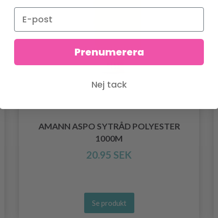
Prenumerera
Nej tack
AMANN ASPO SYTRÅD POLYESTER
1000M
20.95 SEK
Se produkt