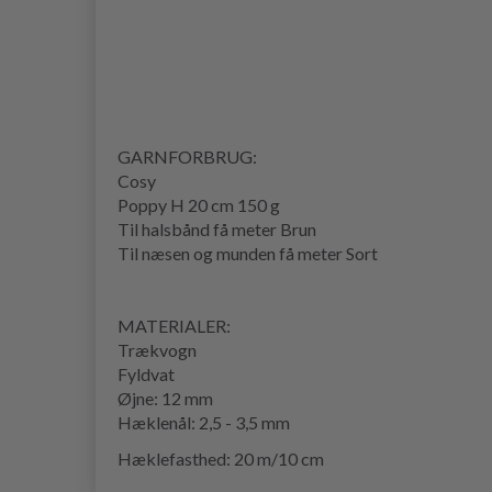
GARNFORBRUG:
Cosy
Poppy H 20 cm 150 g
Til halsbånd få meter Brun
Til næsen og munden få meter Sort
MATERIALER:
Trækvogn
Fyldvat
Øjne: 12 mm
Hæklenål: 2,5 - 3,5 mm
Hæklefasthed: 20 m/10 cm