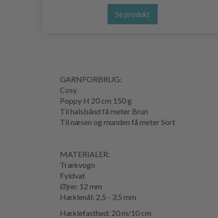
Se produkt
GARNFORBRUG:
Cosy
Poppy H 20 cm 150 g
Til halsbånd få meter Brun
Til næsen og munden få meter Sort
MATERIALER:
Trækvogn
Fyldvat
Øjne: 12 mm
Hæklenål: 2,5 - 3,5 mm
Hæklefasthed: 20 m/10 cm