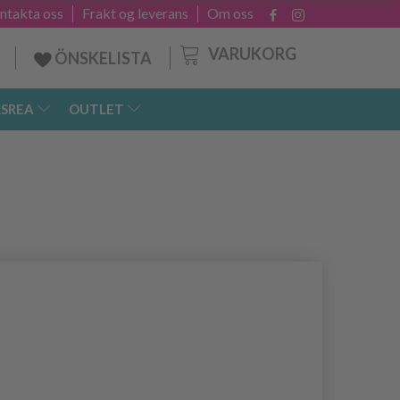
ntakta oss
Frakt og leverans
Om oss
VARUKORG
ÖNSKELISTA
SREA
OUTLET