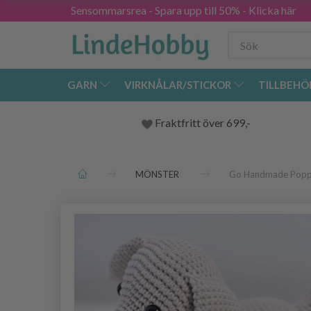
Sensommarsrea - Spara upp till 50% - Klicka här
GARN
VIRKNÅLAR/STICKOR
TILLBEHÖ
Fraktfritt över 699,-
MÖNSTER
Go Handmade Pop