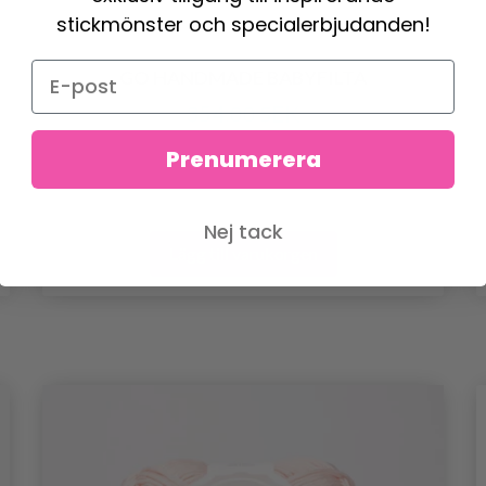
stickmönster och specialerbjudanden!
GO HANDMADE BABYFILTA
354.00 SEK
Prenumerera
Nej tack
Lägg till varukorgen