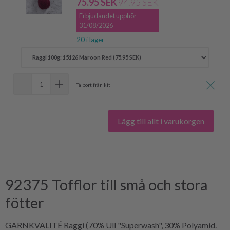
75.95 SEK
94.95 SEK
Erbjudandet upphör
31/08/2026
20 i lager
Ta bort från kit
Lägg till allt i varukorgen
92375 Tofflor till små och stora
fötter
GARNKVALITÉ Raggi (70% Ull "Superwash", 30% Polyamid.