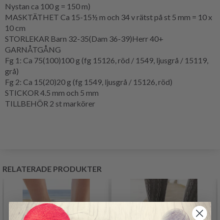
Nystan ca 100 g = 150 m)
MASKTÄTHET Ca 15-15½ m och 34 v rätst på st 5 mm = 10 x
10 cm
STORLEKAR Barn 32-35(Dam 36-39)Herr 40+
GARNÅTGÅNG
Fg 1: Ca 75(100)100 g (fg 15126, röd / 1549, ljusgrå / 15119,
grå)
Fg 2: Ca 15(20)20 g (fg 1549, ljusgrå / 15126, röd)
STICKOR 4.5 mm och 5 mm
TILLBEHÖR 2 st markörer
RELATERADE PRODUKTER