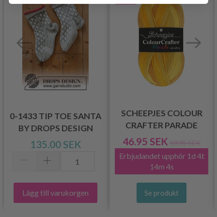
SCHEEPJES COLOUR
0-1433 TIP TOE SANTA
CRAFTER PARADE
BY DROPS DESIGN
46.95 SEK
135.00 SEK
58.95 SEK
Erbjudandet upphör
1d 4t
14m 4s
Lägg till varukorgen
Se produkt