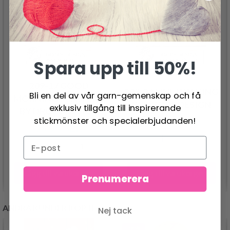
Spara upp till 50%!
209-17 GOOD
203-24 LINE WALKING
Bli en del av vår garn-gemenskap och få
MORNING SUNSHINE
BY DROPS DESIGN
exklusiv tillgång till inspirerande
BY DROPS DESIGN
stickmönster och specialerbjudanden!
126.00 SEK
95.95 SEK
Lägg till varukorgen
Lägg till varukorgen
Prenumerera
ANDRA KUNDER KÖPTE
Nej tack
- 20%