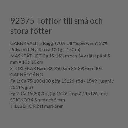
92375 Tofflor till små och
stora fötter
GARNKVALITÉ Raggi (70% Ull "Superwash", 30%
Polyamid. Nystan ca 100 g = 150 m)
MASKTÄTHET Ca 15-15½ m och 34 v rätst på st 5
mm = 10 x 10 cm
STORLEKAR Barn 32-35(Dam 36-39)Herr 40+
GARNÅTGÅNG
Fg 1: Ca 75(100)100 g (fg 15126, röd / 1549, ljusgrå /
15119, grå)
Fg 2: Ca 15(20)20 g (fg 1549, ljusgrå / 15126, röd)
STICKOR 4.5 mm och 5 mm
TILLBEHÖR 2 st markörer