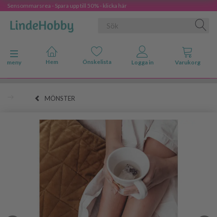
Sensommarsrea - Spara upp till 50% - klicka här
Ändra navigering
meny
MÖNSTER