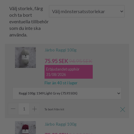
Välj storlek, färg
och ta bort
eventuella tillbehör
som du inte ska
använda.
Järbo Raggi 100g
75.95 SEK
94.95 SEK
Erbjudandet upphör
31/08/2026
Fler än 40 st i lager
Ta bort från kit
Järbo Raggi 100g