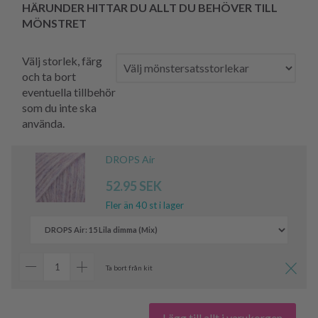
HÄRUNDER HITTAR DU ALLT DU BEHÖVER TILL
MÖNSTRET
Välj storlek, färg
och ta bort
eventuella tillbehör
som du inte ska
använda.
DROPS Air
52.95 SEK
Fler än 40 st i lager
Ta bort från kit
Lägg till allt i varukorgen