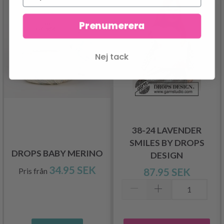
Prenumerera
Nej tack
NGSKAMMAR
38-24 LAVENDER
SMILES BY DROPS
DROPS BABY MERINO
DESIGN
34.95 SEK
87.95 SEK
Pris från