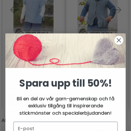
38-15 READY, SET, GO!
38-6
BY DROPS DESIGN
NEIGHBOURHOOD
144.00 SEK
ROUND BY DROPS
DESIGN
Spara upp till 50%!
220.00 SEK
Bli en del av vår garn-gemenskap och få
Lägg till varukorgen
Se produkt
exklusiv tillgång till inspirerande
stickmönster och specialerbjudanden!
ANDRA KUNDER KÖPTE