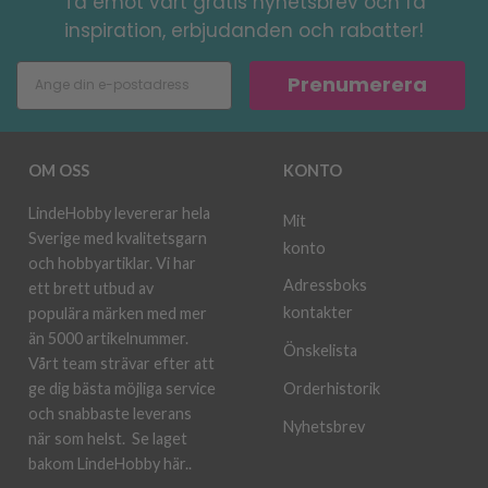
Ta emot vårt gratis nyhetsbrev och få
inspiration, erbjudanden och rabatter!
Prenumerera
OM OSS
KONTO
LindeHobby levererar hela
Mit
Sverige med kvalitetsgarn
konto
och hobbyartiklar. Vi har
Adressboks
ett brett utbud av
kontakter
populära märken med mer
än 5000 artikelnummer.
Önskelista
Vårt team strävar efter att
ge dig bästa möjliga service
Orderhistorik
och snabbaste leverans
Nyhetsbrev
när som helst.
Se laget
bakom LindeHobby här.
.