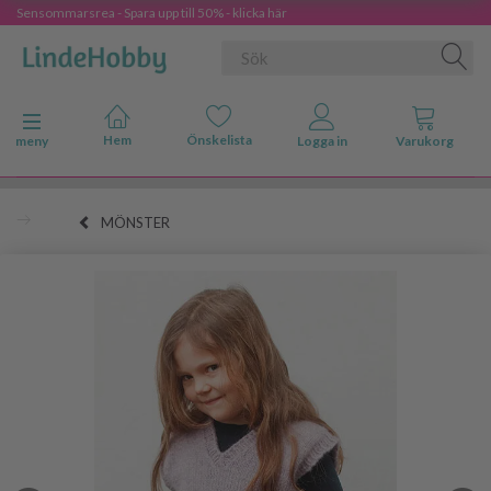
Sensommarsrea - Spara upp till 50% - klicka här
Ändra navigering
meny
MÖNSTER