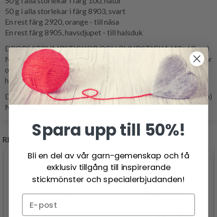
50 g i alla storlekar i färg 100, natur
50 g i alla storlekar i färg 8903, svart
En rest färg 2920, orange - till näsa
En rest färg 8905, havsdjupet - till halsduk
DROPS STRUMPSTICKOR OCH RUNDSTICKA (40+60 cm)
NR 5,5 – eller de stickor du måste använda för att få 16 maskor
och 20 varv slätstickning på 10 cm på bredden och 10 cm på
höjden.
DROPS STRUMPSTICKOR OCH RUNDSTICKA (40 + 60 cm)
NR 4,5 – till resår.
Spara upp till 50%!
RELATERADE PRODUKTER
Bli en del av vår garn-gemenskap och få
exklusiv tillgång till inspirerande
stickmönster och specialerbjudanden!