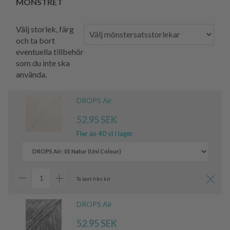
MÖNSTRET
Välj storlek, färg
och ta bort
eventuella tillbehör
som du inte ska
använda.
DROPS Air
52.95 SEK
Fler än 40 st i lager
Ta bort från kit
DROPS Air
52.95 SEK