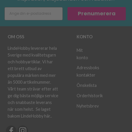
Prenumerera
OM OSS
KONTO
LindeHobby levererar hela
Mit
Sverige med kvalitetsgarn
konto
och hobbyartiklar. Vi har
Adressboks
ett brett utbud av
kontakter
populära märken med mer
än 5000 artikelnummer.
Önskelista
Vårt team strävar efter att
ge dig bästa möjliga service
Orderhistorik
och snabbaste leverans
Nyhetsbrev
när som helst.
Se laget
bakom LindeHobby här.
.