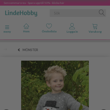
Sensommarsrea - Spara upp till 50% - klicka här
Ändra navigering
meny
MÖNSTER