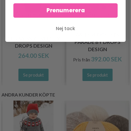
Prenumerera
Nej tack
48-15 RUDOLPH'S
41-2 MERRY TREES BY
PARADE BY DROPS
DROPS DESIGN
DESIGN
264.00 SEK
392.00 SEK
Pris från
Se produkt
Se produkt
ANDRA KUNDER KÖPTE