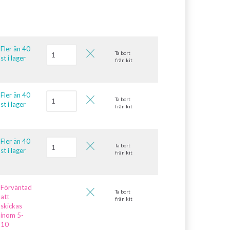
Fler än 40
Ta bort
st i lager
från kit
Fler än 40
Ta bort
st i lager
från kit
Fler än 40
Ta bort
st i lager
från kit
Förväntad
Ta bort
att
från kit
skickas
inom 5-
10