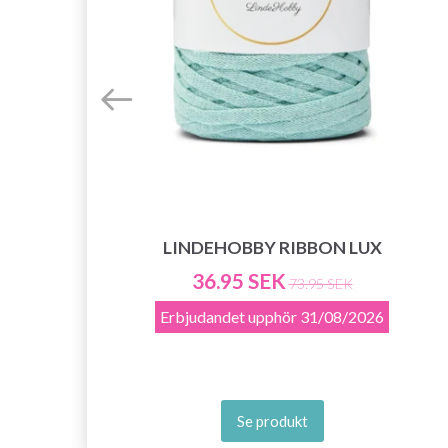
LINDEHOBBY RIBBON LUX
E
36.95 SEK
73.95 SEK
Erbjudandet upphör
31/08/2026
Se produkt