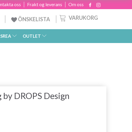
ntakta oss
Frakt og leverans
Om oss
VARUKORG
ÖNSKELISTA
SREA
OUTLET
ng by DROPS Design