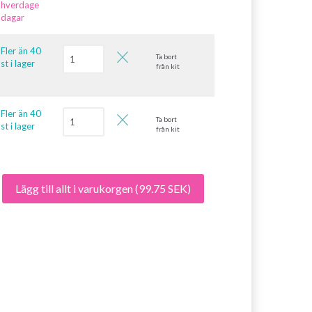
hverdage
dagar
Fler än 40
Ta bort
st i lager
från kit
Fler än 40
Ta bort
st i lager
från kit
Lägg till allt i varukorgen
(99.75 SEK)