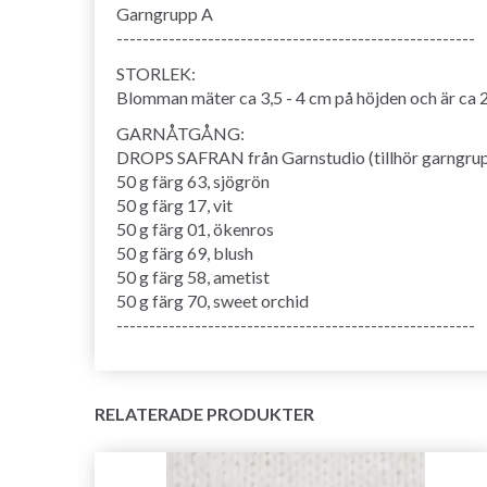
Garngrupp A
-------------------------------------------------------
STORLEK:
Blomman mäter ca 3,5 - 4 cm på höjden och är ca 
GARNÅTGÅNG:
DROPS SAFRAN från Garnstudio (tillhör garngru
50 g färg 63, sjögrön
50 g färg 17, vit
50 g färg 01, ökenros
50 g färg 69, blush
50 g färg 58, ametist
50 g färg 70, sweet orchid
-------------------------------------------------------
RELATERADE PRODUKTER