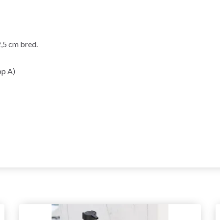
2,5 cm bred.
pp A)
Spara upp till 50%!
Bli en del av vår garn-gemenskap och få