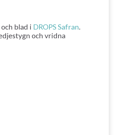
och blad i
DROPS Safran
.
djestygn och vridna