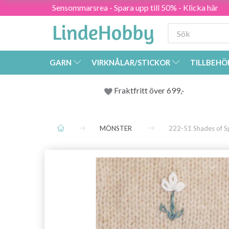
Sensommarsrea - Spara upp till 50% - Klicka här
GARN
VIRKNÅLAR/STICKOR
TILLBEHÖ
Fraktfritt över 699,-
MÖNSTER
222-51 Shades of S