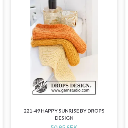
exklusiv tillgång till inspirerande
stickmönster och specialerbjudanden!
Prenumerera
Nej tack
221-49 HAPPY SUNRISE BY DROPS
DESIGN
50.95 SEK