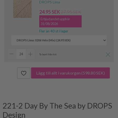
DROPS Lima
24.95 SEK
27.95 SEK
Erbjudandet upphör
31/08/2026
Fler än 40 st i lager
Ta bort från kit
Lägg till allt i varukorgen
(598.80 SEK)
221-2 Day By The Sea by DROPS
Design