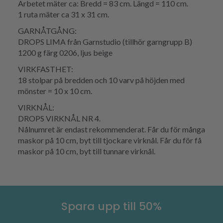
Arbetet mäter ca: Bredd = 83 cm. Längd = 110 cm.
1 ruta mäter ca 31 x 31 cm.
GARNÅTGÅNG:
DROPS LIMA från Garnstudio (tillhör garngrupp B)
1200 g färg 0206, ljus beige
VIRKFASTHET:
18 stolpar på bredden och 10 varv på höjden med
mönster = 10 x 10 cm.
VIRKNÅL:
DROPS VIRKNÅL NR 4.
Nålnumret är endast rekommenderat. Får du för många
maskor på 10 cm, byt till tjockare virknål. Får du för få
maskor på 10 cm, byt till tunnare virknål.
Spara upp till 50%