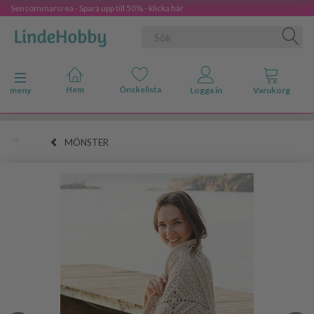
Sensommarsrea - Spara upp till 50% - klicka här
Ändra navigering
meny
MÖNSTER