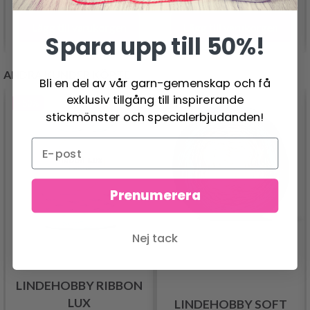
Lägg till varukorgen
Lägg till varukorgen
Spara upp till 50%!
ANDRA KUNDER KÖPTE
Bli en del av vår garn-gemenskap och få
exklusiv tillgång till inspirerande
- 50%
stickmönster och specialerbjudanden!
Prenumerera
Nej tack
LINDEHOBBY RIBBON
LUX
LINDEHOBBY SOFT