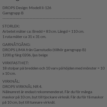
DROPS Design: Modell li-126
Garngrupp B
-------------------------------------------------------
STORLEK:
Arbetet mäter ca: Bredd = 83 cm. Längd = 110 cm.
1 ruta mäter ca 31 x 31 cm.
GARNÅTGÅNG:
DROPS LIMA från Garnstudio (tillhör garngrupp B)
1200 g färg 0206, ljus beige
VIRKFASTHET:
18 stolpar på bredden och 10 varv på höjden med mönster = 10
x 10 cm.
VIRKNÅL:
DROPS VIRKNÅL NR 4.
Nålnumret är endast rekommenderat. Får du för många
maskor på 10 cm, byt till tjockare virknål. Får du för få maskor
på 10 cm, byt till tunnare virknål.