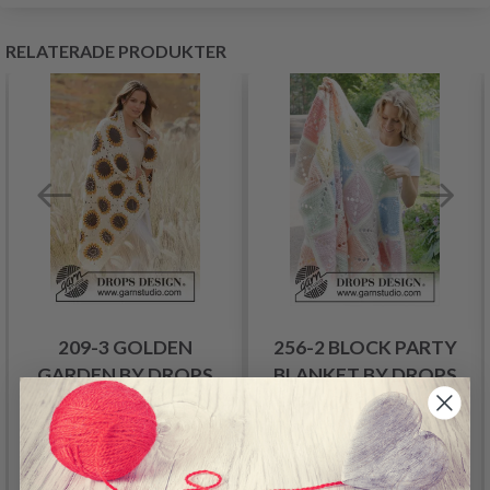
RELATERADE PRODUKTER
209-3 GOLDEN
256-2 BLOCK PARTY
GARDEN BY DROPS
BLANKET BY DROPS
DESIGN
DESIGN
458.00 SEK
826.00 SEK