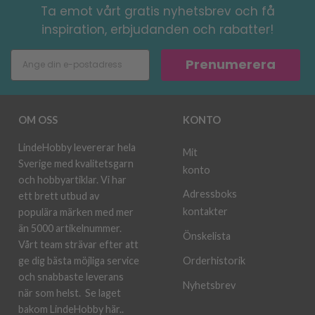
Ta emot vårt gratis nyhetsbrev och få
inspiration, erbjudanden och rabatter!
Prenumerera
OM OSS
KONTO
LindeHobby levererar hela
Mit
Sverige med kvalitetsgarn
konto
och hobbyartiklar. Vi har
Adressboks
ett brett utbud av
kontakter
populära märken med mer
än 5000 artikelnummer.
Önskelista
Vårt team strävar efter att
ge dig bästa möjliga service
Orderhistorik
och snabbaste leverans
Nyhetsbrev
när som helst.
Se laget
bakom LindeHobby här.
.