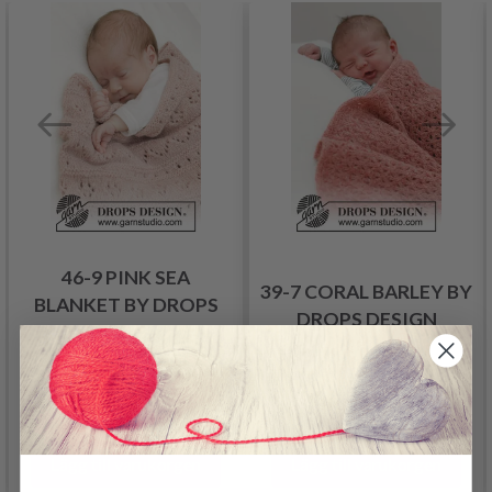
46-9 PINK SEA
39-7 CORAL BARLEY BY
BLANKET BY DROPS
DROPS DESIGN
DESIGN
144.00 SEK
192.00 SEK
Lägg till varukorgen
Lägg till varukorgen