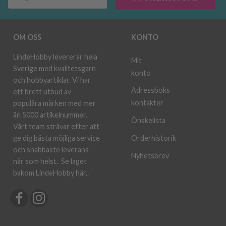
OM OSS
KONTO
LindeHobby levererar hela
Mit
Sverige med kvalitetsgarn
konto
och hobbyartiklar. Vi har
Adressboks
ett brett utbud av
kontakter
populära märken med mer
än 5000 artikelnummer.
Önskelista
Vårt team strävar efter att
ge dig bästa möjliga service
Orderhistorik
och snabbaste leverans
Nyhetsbrev
när som helst.
Se laget
bakom LindeHobby här.
.