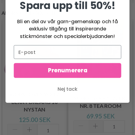
Spara upp till 50%!
ANDRA KUNDER KÖPTE
Bli en del av vår garn-gemenskap och få
exklusiv tillgång till inspirerande
stickmönster och specialerbjudanden!
Prenumerera
Nej tack
DROPS LOVES YOU 7 -
SCHEEPJES KATALOG
BERRY DREAMS 10
NR. 8 TEA ROOM
NYSTAN
69.95 SEK
125.00 SEK