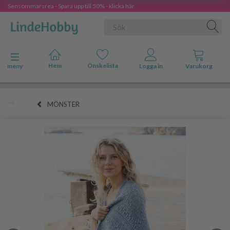
Sensommarsrea - Spara upp till 50% - klicka här
Ändra navigering
meny
MÖNSTER