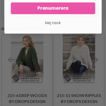
Prenumerera
Lägg till varukorgen
Se produkt
Nej tack
ANDRA KUNDER KÖPTE
215-6 DEEP WOODS
215-11 SNOW RIPPLES
BY DROPS DESIGN
BY DROPS DESIGN