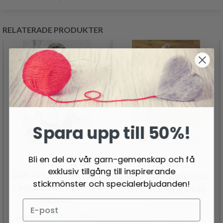
RELATERADE PRODUKTER
Spara upp till 50%!
Bli en del av vår garn-gemenskap och få
212-24 SWEET
exklusiv tillgång till inspirerande
264-25 QUIET HOURS
MELODY CARDIGAN
stickmönster och specialerbjudanden!
CARDIGAN BY DROPS
BY DROPS DESIGN
DESIGN
85.95 SEK
409.00 SEK
Pris från