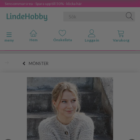
Sensommarsrea - Spara upp till 50% - klicka här
Ändra navigering
meny
MÖNSTER