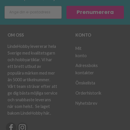
Prenumerera
OM OSS
KONTO
LindeHobby levererar hela
Mit
Sverige med kvalitetsgarn
konto
och hobbyartiklar. Vi har
Adressboks
ett brett utbud av
kontakter
populära märken med mer
än 5000 artikelnummer.
Önskelista
Vårt team strävar efter att
ge dig bästa möjliga service
Orderhistorik
och snabbaste leverans
Nyhetsbrev
när som helst.
Se laget
bakom LindeHobby här.
.