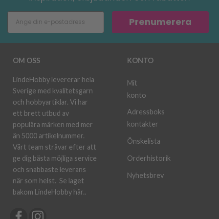
Prenumerera
OM OSS
KONTO
LindeHobby levererar hela
Mit
Sverige med kvalitetsgarn
konto
och hobbyartiklar. Vi har
Adressboks
ett brett utbud av
kontakter
populära märken med mer
än 5000 artikelnummer.
Önskelista
Vårt team strävar efter att
ge dig bästa möjliga service
Orderhistorik
och snabbaste leverans
Nyhetsbrev
när som helst.
Se laget
bakom LindeHobby här.
.