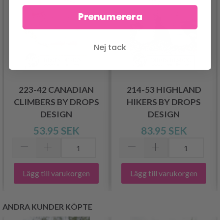
Prenumerera
Nej tack
223-42 CANADIAN
214-53 HIGHLAND
CLIMBERS BY DROPS
HIKERS BY DROPS
DESIGN
DESIGN
53.95 SEK
83.95 SEK
Lägg till varukorgen
Lägg till varukorgen
ANDRA KUNDER KÖPTE