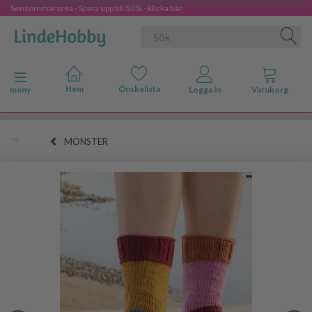
Sensommarsrea - Spara upp till 50% - klicka här
Ändra navigering
meny
MÖNSTER