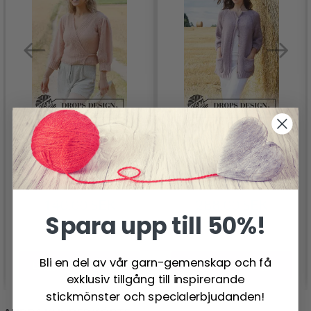
222-8 PEACHES AND
223-36 LAVENDER
CREAM JACKET BY
POCKET BY DROPS
DROPS DESIGN
DESIGN
140.00 SEK
288.00 SEK
Spara upp till 50%!
Bli en del av vår garn-gemenskap och få
Lägg till varukorgen
Lägg till varukorgen
exklusiv tillgång till inspirerande
stickmönster och specialerbjudanden!