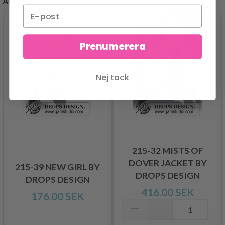
ANDRA KUNDER KÖPTE
Prenumerera
Nej tack
215-32 MISTS OF
DOVER JACKET BY
215-39 NEW GIRL BY
DROPS DESIGN
DROPS DESIGN
416.00 SEK
176.00 SEK