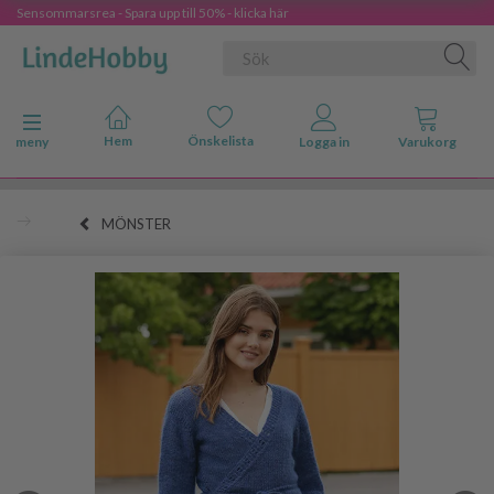
Sensommarsrea - Spara upp till 50% - klicka här
Ändra navigering
meny
MÖNSTER