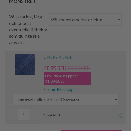
MÖNSTRET
Välj storlek, färg
och ta bort
eventuella tillbehör
som du inte ska
använda.
DROPS Kid-Silk
48.95 SEK
55.95 SEK
Erbjudandet upphör
31/08/2026
Fler än 40 st i lager
Ta bort från kit