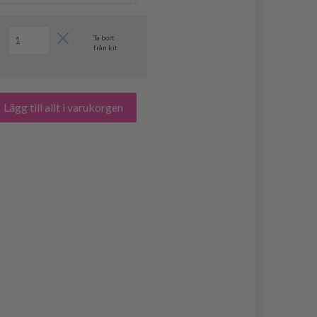
Ta bort
från kit
Lägg till allt i varukorgen