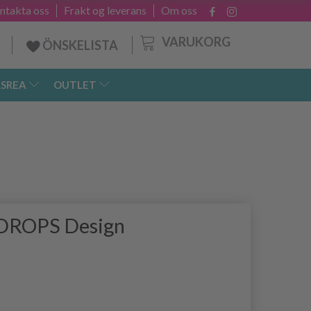
ntakta oss
Frakt og leverans
Om oss
VARUKORG
ÖNSKELISTA
SREA
OUTLET
 DROPS Design