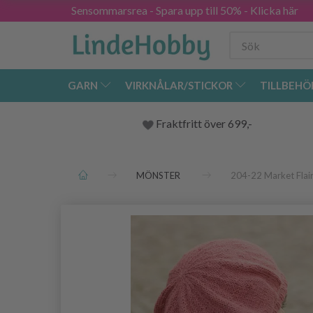
Sensommarsrea - Spara upp till 50% - Klicka här
GARN
VIRKNÅLAR/STICKOR
TILLBEHÖ
Fraktfritt över 699,-
MÖNSTER
204-22 Market Flai