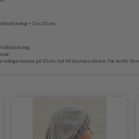
lätstickning = 10 x 10 cm.
slätstickning.
esår.
ånga maskor på 10 cm, byt till tjockare stickor. Får du för få mas