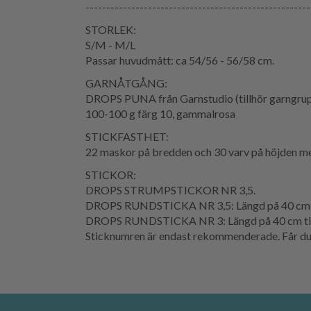
------------------------------------------------------
STORLEK:
S/M - M/L
Passar huvudmått: ca 54/56 - 56/58 cm.
GARNÅTGÅNG:
DROPS PUNA från Garnstudio (tillhör garngru
100-100 g färg 10, gammalrosa
STICKFASTHET:
22 maskor på bredden och 30 varv på höjden med
STICKOR:
DROPS STRUMPSTICKOR NR 3,5.
DROPS RUNDSTICKA NR 3,5: Längd på 40 cm til
DROPS RUNDSTICKA NR 3: Längd på 40 cm till
Sticknumren är endast rekommenderade. Får du fö