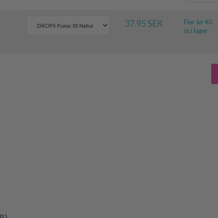
37.95 SEK
Fler än 40
st i lager
 B)