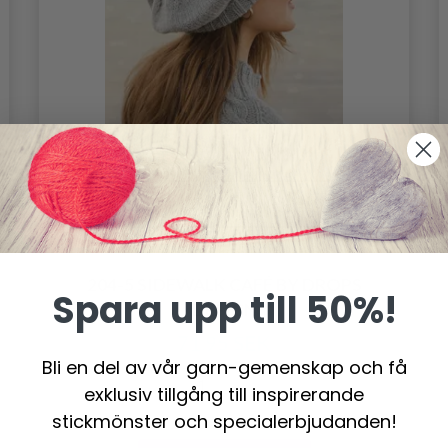
204-5 SIDEWALK CAFÉ BY DROPS
Spara upp till 50%!
DESIGN
71.95 SEK
Bli en del av vår garn-gemenskap och få
exklusiv tillgång till inspirerande
stickmönster och specialerbjudanden!