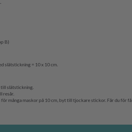
-
pp B)
 slätstickning = 10 x 10 cm.
l slätstickning.
 resår.
r många maskor på 10 cm, byt till tjockare stickor. Får du för få 