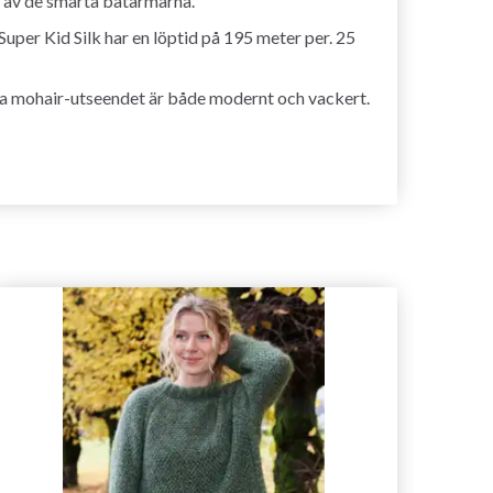
s av de smarta batärmarna.
uper Kid Silk har en löptid på 195 meter per. 25
figa mohair-utseendet är både modernt och vackert.