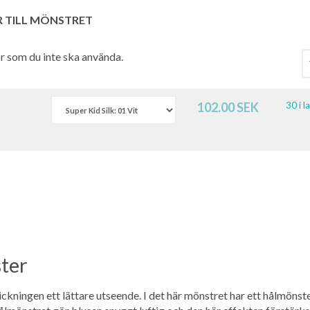
R TILL MÖNSTRET
hör som du inte ska använda.
102.00 SEK
30 i l
ter
kningen ett lättare utseende. I det här mönstret har ett hålmönste