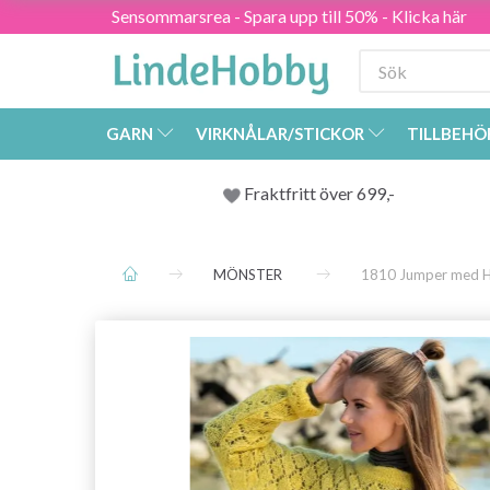
Sensommarsrea - Spara upp till 50% - Klicka här
GARN
VIRKNÅLAR/STICKOR
TILLBEHÖ
Fraktfritt över 699,-
MÖNSTER
1810 Jumper med H