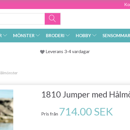
Ko
R
MÖNSTER
BRODERI
HOBBY
SENSOMMAR
Leverans 3-4 vardagar
ålmönster
1810 Jumper med Hålm
714.00 SEK
Pris från