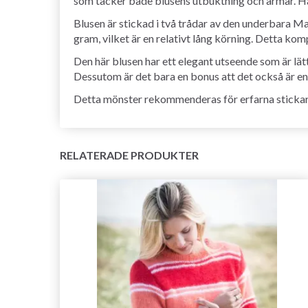
som täcker både blusens utbuktning och ärmar. Hå
Blusen är stickad i två trådar av den underbara M
gram, vilket är en relativt lång körning. Detta kom
Den här blusen har ett elegant utseende som är lät
Dessutom är det bara en bonus att det också är en 
Detta mönster rekommenderas för erfarna stickare
RELATERADE PRODUKTER