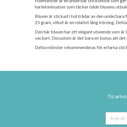
Hålmönster är en underbar stickteknik som ger s
harlekininsatser som täcker både blusens utbuk
Blusen är stickad i två trådar av den underbara
25 gram, vilket är en relativt lång körning. Dett
Den här blusen har ett elegant utseende som är 
vackert. Dessutom är det bara en bonus att det o
Detta mönster rekommenderas för erfarna sticka
Ta emot