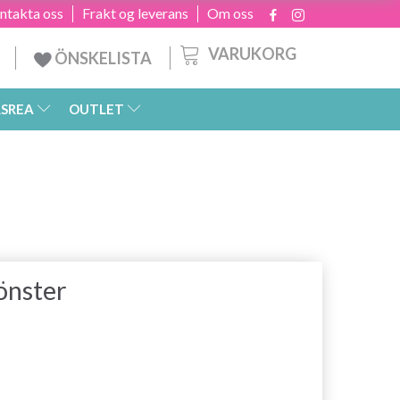
ntakta oss
Frakt og leverans
Om oss
VARUKORG
ÖNSKELISTA
SREA
OUTLET
önster