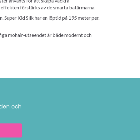
ster använts för att skapa vackra
 effekten förstärks av de smarta batärmarna.
 Super Kid Silk har en löptid på 195 meter per.
luffiga mohair-utseendet är både modernt och
nden och