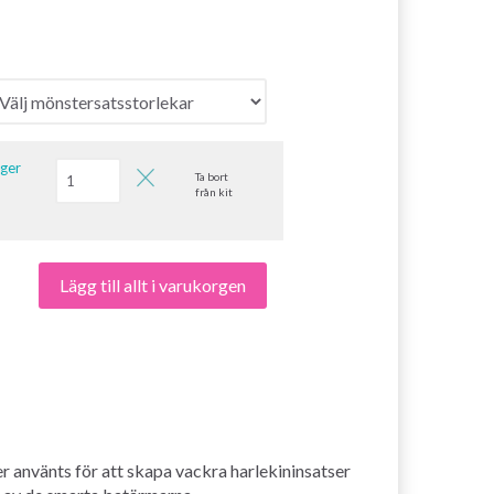
ager
Ta bort
från kit
Lägg till allt i varukorgen
r använts för att skapa vackra harlekininsatser