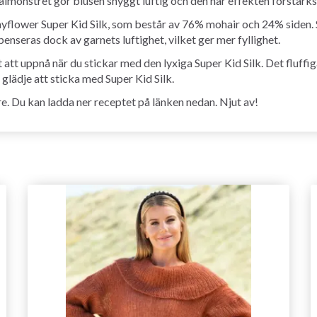
lmönstret gör blusen snyggt luftig och den här effekten förstärk
ayflower Super Kid Silk, som består av 76% mohair och 24% siden. S
penseras dock av garnets luftighet, vilket ger mer fyllighet.
t att uppnå när du stickar med den lyxiga Super Kid Silk. Det fluf
glädje att sticka med Super Kid Silk.
. Du kan ladda ner receptet på länken nedan. Njut av!