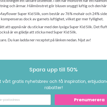
tickningen ett lättare utseende. I det här mönstret har ett hålmön
tning och ärmar. Hålmönstret gör blusen snyggt luftig och den här
 Mayflower Super Kid Silk, som består av 76% mohair och 24% siden.
a kompenseras dock av garnets luftighet, vilket ger mer fyllighet.
lätt att uppnå när du stickar med den lyxiga Super Kid Silk. Det f
ckså är en glädje att sticka med Super Kid Silk.
re. Du kan ladda ner receptet på länken nedan. Njut av!
Spara upp till 50%
 vårt gratis nyhetsbrev och få inspiration, erbjuda
rabatter!
Prenumerera