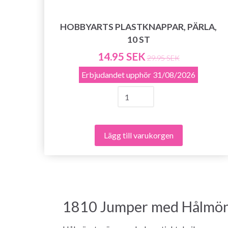
 I
HOBBYARTS PLASTKNAPPAR, PÄRLA,
OSA
10 ST
14.95 SEK
29.95 SEK
Erbjudandet upphör
31/08/2026
Lägg till varukorgen
1810 Jumper med Hålmön