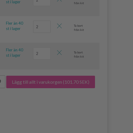
st i lager
från kit
Fler än 40
Ta bort
st i lager
från kit
Fler än 40
Ta bort
st i lager
från kit
Lägg till allt i varukorgen
(101.70 SEK)