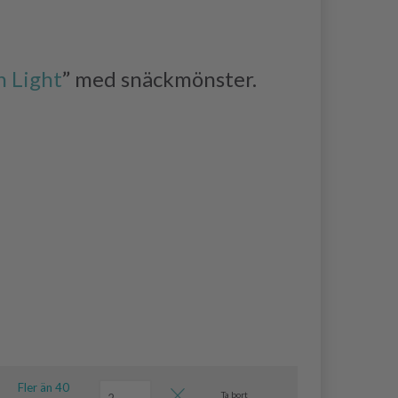
n Light
” med snäckmönster.
Fler än 40
Ta bort