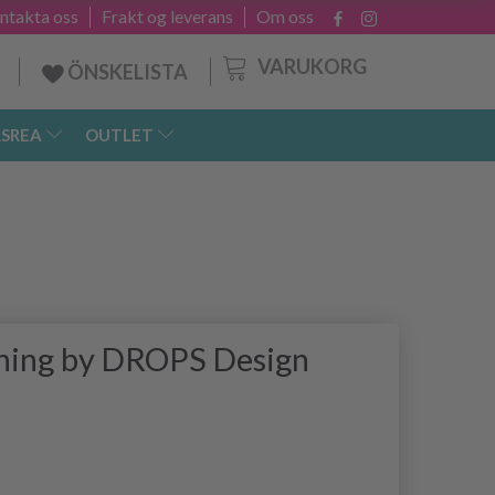
ntakta oss
Frakt og leverans
Om oss
VARUKORG
ÖNSKELISTA
SREA
OUTLET
hing by DROPS Design