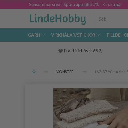
Sensommarsrea - Spara upp till 50% - Klicka här
GARN
VIRKNÅLAR/STICKOR
TILLBEHÖ
Fraktfritt över 699,-
MÖNSTER
162-37 Warm And S