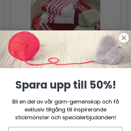
Spara upp till 50%!
0-1338 CHRISTMAS READY BY DROPS
Bli en del av vår garn-gemenskap och få
DESIGN
exklusiv tillgång till inspirerande
119.00 SEK
stickmönster och specialerbjudanden!