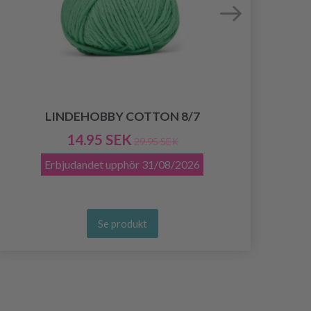
LINDEHOBBY COTTON 8/7
M
14.95 SEK
29.95 SEK
Erbjudandet upphör
31/08/2026
Se produkt