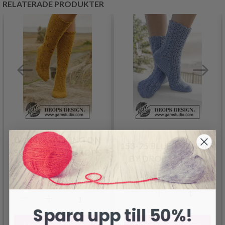
RELATERADE PRODUKTER
0-1242 WALKING ON
153-25 BLUE THUNDER
SUNSHINE BY DROPS
BY DROPS DESIGN
DESIGN
53.95 SEK
83.95 SEK
Spara upp till 50%!