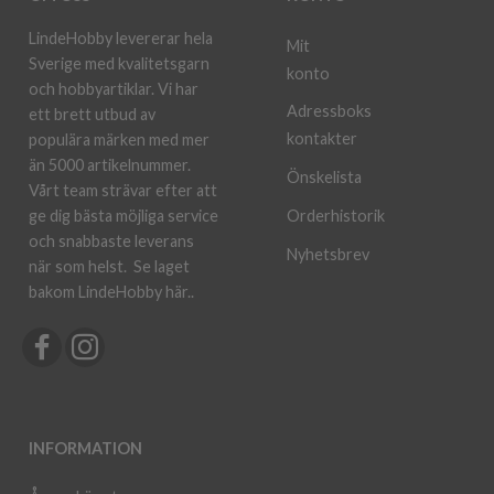
LindeHobby levererar hela
Mit
Sverige med kvalitetsgarn
konto
och hobbyartiklar. Vi har
Adressboks
ett brett utbud av
kontakter
populära märken med mer
än 5000 artikelnummer.
Önskelista
Vårt team strävar efter att
ge dig bästa möjliga service
Orderhistorik
och snabbaste leverans
Nyhetsbrev
när som helst.
Se laget
bakom LindeHobby här.
.
INFORMATION