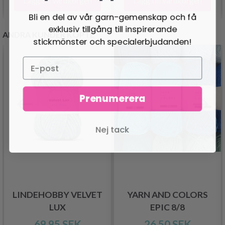
Lägg till varukorgen
Lägg till varukorgen
Bli en del av vår garn-gemenskap och få
exklusiv tillgång till inspirerande
ANDRA KUNDER KÖPTE
stickmönster och specialerbjudanden!
Prenumerera
Nej tack
LINDEHOBBY VELVET
YARN AND COLORS
LUX
EPIC 8/8
69.95 SEK
26.50 SEK