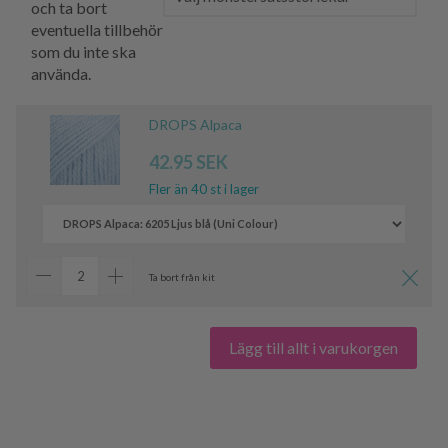
och ta bort
eventuella tillbehör
som du inte ska
använda.
DROPS Alpaca
42.95 SEK
Fler än 40 st i lager
Ta bort från kit
Lägg till allt i varukorgen