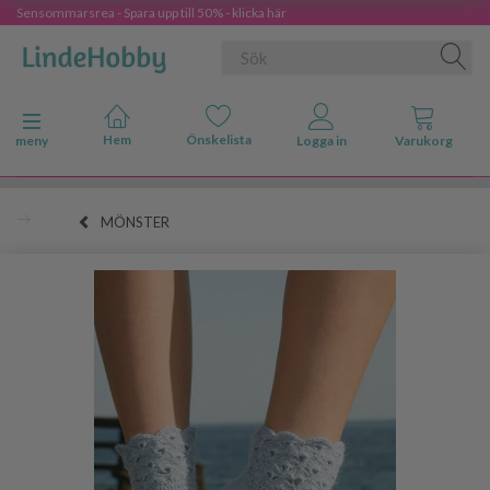
Sensommarsrea - Spara upp till 50% - klicka här
Ändra navigering
meny
MÖNSTER