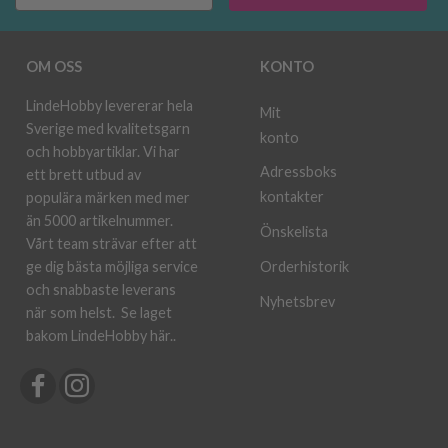
OM OSS
KONTO
LindeHobby levererar hela
Mit
Sverige med kvalitetsgarn
konto
och hobbyartiklar. Vi har
Adressboks
ett brett utbud av
kontakter
populära märken med mer
än 5000 artikelnummer.
Önskelista
Vårt team strävar efter att
ge dig bästa möjliga service
Orderhistorik
och snabbaste leverans
Nyhetsbrev
när som helst.
Se laget
bakom LindeHobby här.
.