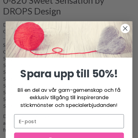
0-820 Sweet Sensation by
DROPS Design
DROPS Design: Modell nr R-618
Garngrupp B
--------------------------------------------------------
Storlek: ca 9 cm hög
Garnåtgång: DROPS MUSKAT från Garnstudio
50 g nr 12 röd
50 g nr 30 vaniljgul
Spara upp till 50%!
50 g nr 34 rosa
50 g nr 29 gammalrosa
50 g nr 10 persika
Bli en del av vår garn-gemenskap och få
50 g nr 08 naturvit
exklusiv tillgång till inspirerande
50 g nr 09 ljus brun
stickmönster och specialerbjudanden!
50 g nr 22 brun
DROPS VIRKNÅL NR 3 - eller det nålnr du måste använda för
att få 22
fm på bredden på 10 cm.