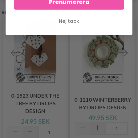
Prenumerera
RELATERADE PRODUKTER
Nej tack
0-1523 UNDER THE
0-1210 WINTERBERRY
TREE BY DROPS
BY DROPS DESIGN
DESIGN
49.95 SEK
24.95 SEK