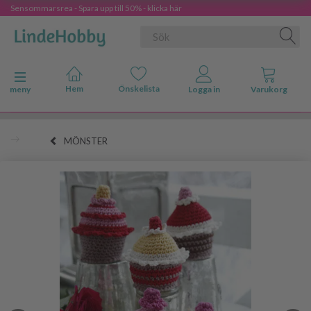
Sensommarsrea - Spara upp till 50% - klicka här
Ändra navigering
meny
MÖNSTER