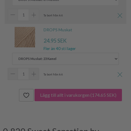
Ta bort från kit
DROPS Muskat
24.95 SEK
Fler än 40 st i lager
Ta bort från kit
Lägg till allt i varukorgen
(174.65 SEK)