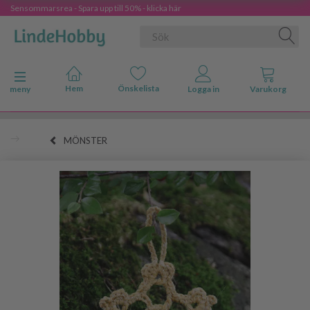
Sensommarsrea - Spara upp till 50% - klicka här
Ändra navigering
meny
MÖNSTER