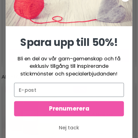
0-1047 WHITE
0-790 STAR BRIGHT BY
CHRISTMAS BY DROPS
DROPS DESIGN
DESIGN
26.95 SEK
27.95 SEK
Spara upp till 50%!
Lägg till varukorgen
Lägg till varukorgen
Bli en del av vår garn-gemenskap och få
exklusiv tillgång till inspirerande
stickmönster och specialerbjudanden!
ANDRA KUNDER KÖPTE
- 21%
- 50%
Prenumerera
Nej tack