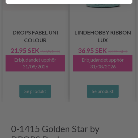
DROPS FABEL UNI
LINDEHOBBY RIBBON
COLOUR
LUX
21.95 SEK
36.95 SEK
27.95 SEK
73.95 SEK
Erbjudandet upphör
Erbjudandet upphör
31/08/2026
31/08/2026
Se produkt
Se produkt
0-1415 Golden Star by