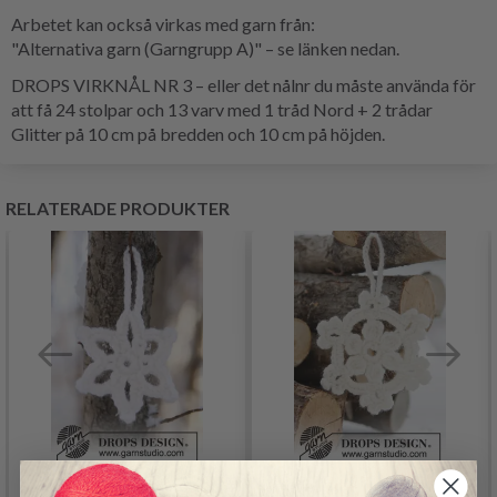
Arbetet kan också virkas med garn från:
"Alternativa garn (Garngrupp A)" – se länken nedan.
DROPS VIRKNÅL NR 3 – eller det nålnr du måste använda för
att få 24 stolpar och 13 varv med 1 tråd Nord + 2 trådar
Glitter på 10 cm på bredden och 10 cm på höjden.
RELATERADE PRODUKTER