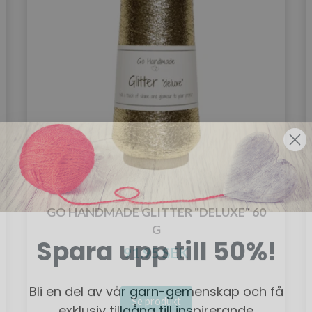
GO HANDMADE GLITTER "DELUXE" 60
Spara upp till 50%!
G
91.95 SEK
Bli en del av vår garn-gemenskap och få
exklusiv tillgång till inspirerande
Se produkt