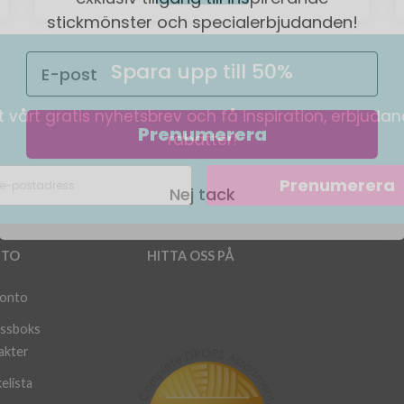
stickmönster och specialerbjudanden!
Spara upp till 50%
Prenumerera
 vårt gratis nyhetsbrev och få inspiration, erbjuda
rabatter!
Nej tack
Prenumerera
TO
HITTA OSS PÅ
konto
ssboks
akter
elista