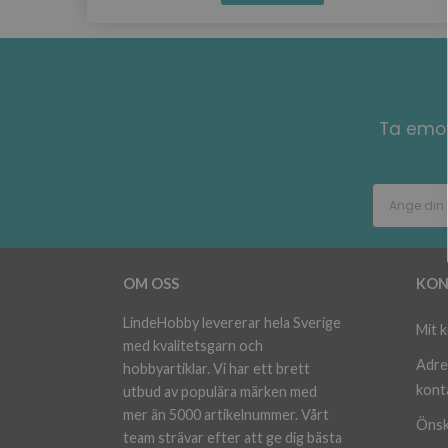
Ta emot
OM OSS
KON
LindeHobby levererar hela Sverige
Mit 
med kvalitetsgarn och
Adre
hobbyartiklar. Vi har ett brett
kont
utbud av populära märken med
mer än 5000 artikelnummer. Vårt
Önsk
team strävar efter att ge dig bästa