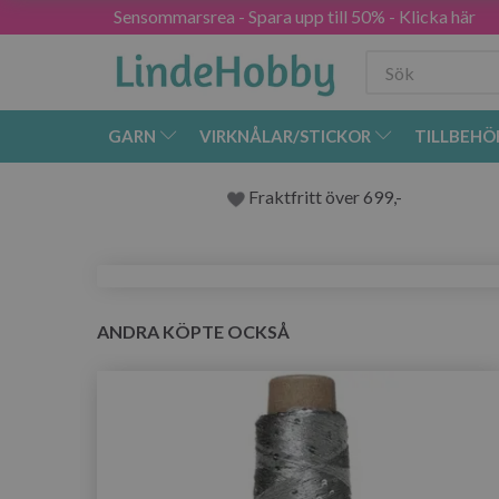
Sensommarsrea - Spara upp till 50% - Klicka här
GARN
VIRKNÅLAR/STICKOR
TILLBEHÖ
Fraktfritt över 699,-
ANDRA KÖPTE OCKSÅ