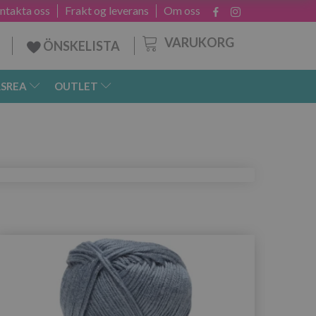
ntakta oss
Frakt og leverans
Om oss
VARUKORG
ÖNSKELISTA
SREA
OUTLET